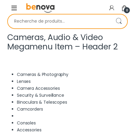
Skip to navigation
Skip to content
0
Recherche pour :
Cameras, Audio & Video
Megamenu Item – Header 2
Cameras & Photography
Lenses
Camera Accessories
Security & Surveillance
Binoculars & Telescopes
Camcorders
Consoles
Accessories