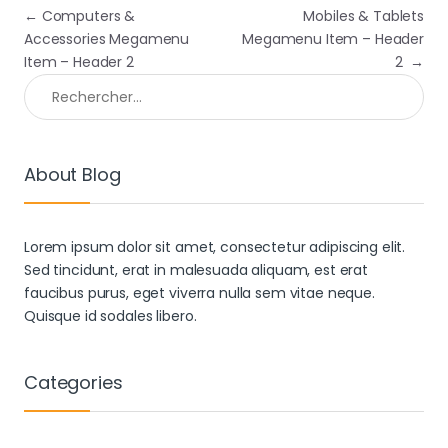
Navigation de l’article
←
Computers &
Mobiles & Tablets
Accessories Megamenu
Megamenu Item – Header
Item – Header 2
2
→
Rechercher :
About Blog
Lorem ipsum dolor sit amet, consectetur adipiscing elit.
Sed tincidunt, erat in malesuada aliquam, est erat
faucibus purus, eget viverra nulla sem vitae neque.
Quisque id sodales libero.
Categories