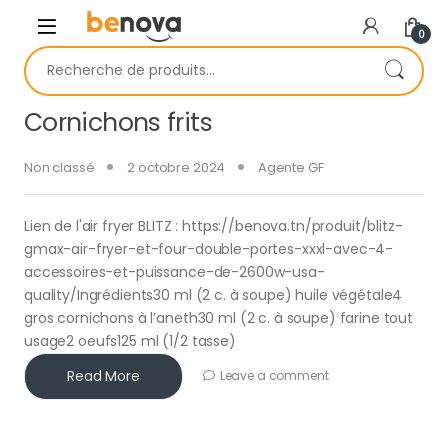
Skip to navigation
Skip to content
0
Recherche pour :
Cornichons frits
Non classé
2 octobre 2024
Agente GF
Lien de l'air fryer BLITZ : https://benova.tn/produit/blitz-
gmax-air-fryer-et-four-double-portes-xxxl-avec-4-
accessoires-et-puissance-de-2600w-usa-
quality/Ingrédients30 ml (2 c. à soupe) huile végétale4
gros cornichons à l’aneth30 ml (2 c. à soupe) farine tout
usage2 oeufs125 ml (1/2 tasse)
Read More
Leave a comment