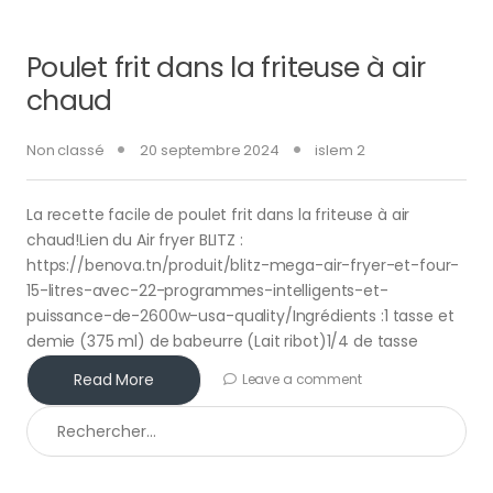
Poulet frit dans la friteuse à air
chaud
Non classé
20 septembre 2024
islem 2
La recette facile de poulet frit dans la friteuse à air
chaud!Lien du Air fryer BLITZ :
https://benova.tn/produit/blitz-mega-air-fryer-et-four-
15-litres-avec-22-programmes-intelligents-et-
puissance-de-2600w-usa-quality/Ingrédients :1 tasse et
demie (375 ml) de babeurre (Lait ribot)1/4 de tasse
Read More
Leave a comment
Rechercher :