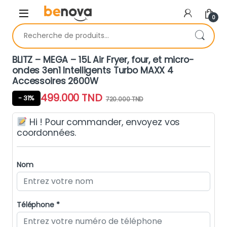
Skip to navigation
Skip to content
0
Recherche pour :
BLITZ – MEGA – 15L Air Fryer, four, et micro-
ondes 3en1 Intelligents Turbo MAXX 4
Accessoires 2600W
499.000
TND
- 31%
720.000
TND
Hi ! Pour commander, envoyez vos
coordonnées.
Nom
Téléphone *