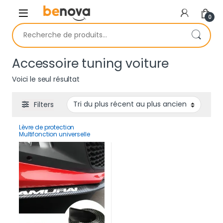
Skip to navigation
Skip to content
0
Recherche pour :
Accessoire tuning voiture
Voici le seul résultat
Filters
Lèvre de protection
Multifonction universelle
2.5M en fibre de carbone
Samurai pour voiture