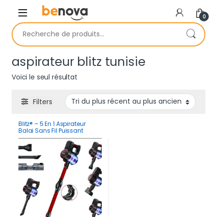
Skip to navigation
Skip to content
0
Recherche pour :
aspirateur blitz tunisie
Voici le seul résultat
Filters
Blitz® – 5 En 1 Aspirateur
Balai Sans Fil Puissant
30Kpa Léger Et Silencieux
Avec Eclairage LED