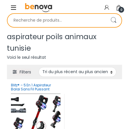
Skip to navigation
Skip to content
0
Recherche pour :
aspirateur poils animaux
tunisie
Voici le seul résultat
Filters
Blitz® – 5 En 1 Aspirateur
Balai Sans Fil Puissant
30Kpa Léger Et Silencieux
Avec Eclairage LED