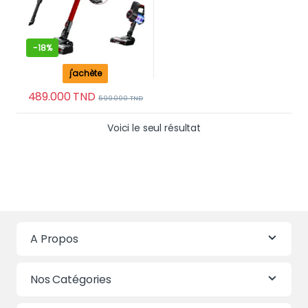
-
18%
j'achète
489.000
TND
599.000
TND
Voici le seul résultat
A Propos
Nos Catégories