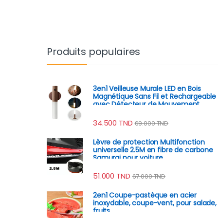
Produits populaires
3en1 Veilleuse Murale LED en Bois
Magnétique Sans Fil et Rechargeable
avec Détecteur de Mouvement
34.500
TND
69.000
TND
Lèvre de protection Multifonction
universelle 2.5M en fibre de carbone
Samurai pour voiture
51.000
TND
67.000
TND
2en1 Coupe-pastèque en acier
inoxydable, coupe-vent, pour salade,
fruits