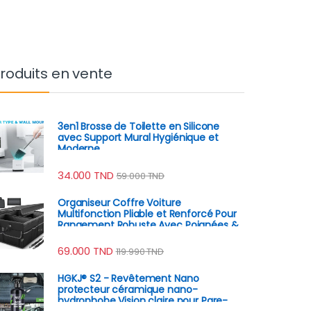
roduits en vente
3en1 Brosse de Toilette en Silicone
avec Support Mural Hygiénique et
Moderne
34.000
TND
59.000
TND
Organiseur Coffre Voiture
Multifonction Pliable et Renforcé Pour
Rangement Robuste Avec Poignées &
Poches
69.000
TND
119.990
TND
HGKJ® S2 - Revêtement Nano
protecteur céramique nano-
hydrophobe Vision claire pour Pare-