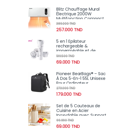
Des Cheveux
Blitz Chauffage Mural
Électrique 2000W
Multifonction Compact
et Étanche pour Salle de
389.000
TND
Bain et Maison
257.000
TND
5 en 1 Epilateur
rechargeable &
imperméable et de
soins de la peau avec
139.500
TND
brosse nettoyante,
69.000
TND
masseur facial
Pioneer BearBags® – Sac
À Dos 5-En-1 55L Unisexe
Pour Ordinateur
Portable, Haute Qualité
273.000
TND
Pour Voyage
179.000
TND
Set de 5 Couteaux de
Cuisine en Acier
Inoxydable avec Support
| Lames Anti-Rouille
99.990
TND
Ultra-Tranchantes
69.000
TND