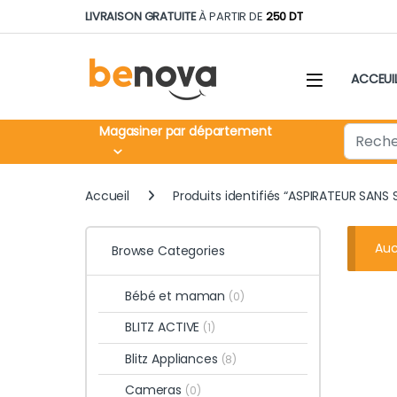
Skip to navigation
Skip to content
LIVRAISON GRATUITE
À PARTIR DE
250 DT
ACCEUI
Search fo
Magasiner par département
Accueil
Produits identifiés “ASPIRATEUR SAN
Auc
Browse Categories
Bébé et maman
(0)
BLITZ ACTIVE
(1)
Blitz Appliances
(8)
Cameras
(0)