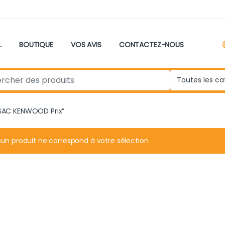
L
BOUTIQUE
VOS AVIS
CONTACTEZ-NOUS
r:
S SAC KENWOOD Prix”
un produit ne correspond à votre sélection.