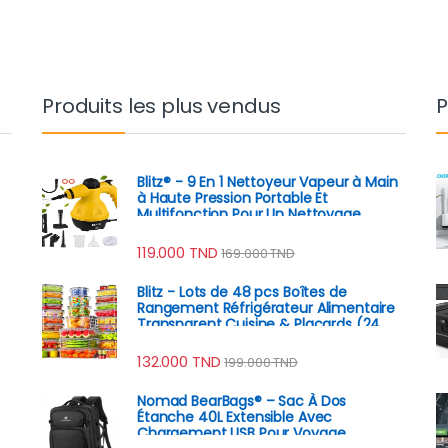
Produits les plus vendus
P
Blitz® - 9 En 1 Nettoyeur Vapeur à Main
à Haute Pression Portable Et
Multifonction Pour Un Nettoyage
Écologique
119.000
TND
169.000
TND
Blitz - Lots de 48 pcs Boîtes de
Rangement Réfrigérateur Alimentaire
Transparent Cuisine & Placards (24
Boîtes + 24 Couvercles)
132.000
TND
199.000
TND
Nomad BearBags® – Sac À Dos
Étanche 40L Extensible Avec
Chargement USB Pour Voyage