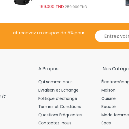
Professionnel
169.000
TND
259.000
TND
E
...et recevez un coupon de 5% pour
m
a
i
l
*
A Propos
Nos Catégo
Qui somme nous
Électroménag
Livraison et Echange
Maison
4/7
Politique d’échange
Cuisine
Termes et Conditions
Beauté
Questions Fréquentes
Mode femme
Contactez-nous
Sacs