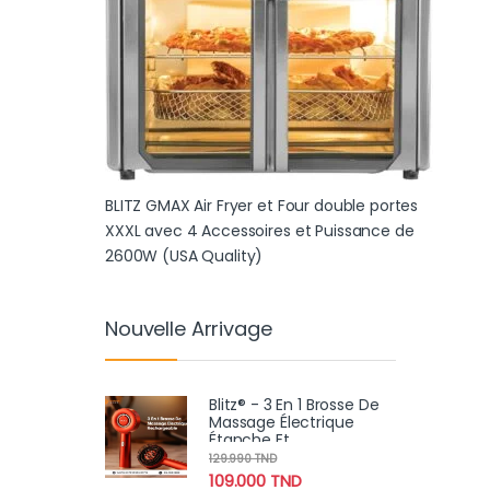
BLITZ GMAX Air Fryer et Four double portes
XXXL avec 4 Accessoires et Puissance de
2600W (USA Quality)
Nouvelle Arrivage
Blitz® - 3 En 1 Brosse De
Massage Électrique
Étanche Et
Rechargeable Pour
129.990
TND
Relaxation Et Croissance
109.000
TND