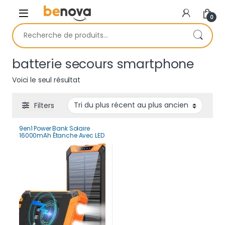
Skip to navigation
Skip to content
0
Recherche pour :
batterie secours smartphone
Voici le seul résultat
Filters
9en1 Power Bank Solaire
16000mAh Étanche Avec LED
Ultra-Puissante