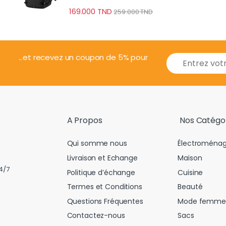
Professionnel
169.000
TND
259.000
TND
E
...et recevez un coupon de 5% pour
m
a
i
l
*
A Propos
Nos Catégo
Qui somme nous
Électroménag
Livraison et Echange
Maison
4/7
Politique d’échange
Cuisine
Termes et Conditions
Beauté
Questions Fréquentes
Mode femme
Contactez-nous
Sacs