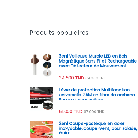
Produits populaires
3en1 Veilleuse Murale LED en Bois
Magnétique Sans Fil et Rechargeable
avec Détecteur de Mouvement
34.500
TND
69.000
TND
Lèvre de protection Multifonction
universelle 2.5M en fibre de carbone
Samurai pour voiture
51.000
TND
67.000
TND
2en1 Coupe-pastèque en acier
inoxydable, coupe-vent, pour salade,
fruits