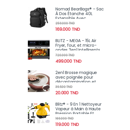
Smartphones et
Tablettes
Nomad BearBags® – Sac
À Dos Étanche 40L
Extensible Avec
Chargement USB Pour
259.000
TND
Voyage Professionnel
169.000
TND
BLITZ - MEGA - 15L Air
Fryer, four, et micro-
ondes 3en1 Intelligents
Turbo MAXX 4
720.000
TND
Accessoires 2600W
499.000
TND
2en1 Brosse magique
avec poignée pour
décontamination et
nettoyage Super forte
39.500
TND
(2pcs)
20.000
TND
Blitz® - 9 En 1 Nettoyeur
Vapeur à Main à Haute
Pression Portable Et
Multifonction Pour Un
169.000
TND
Nettoyage Écologique
119.000
TND