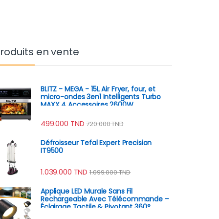
roduits en vente
BLITZ - MEGA - 15L Air Fryer, four, et
micro-ondes 3en1 Intelligents Turbo
MAXX 4 Accessoires 2600W
499.000
TND
720.000
TND
Défroisseur Tefal Expert Precision
IT9500
1.039.000
TND
1.099.000
TND
Applique LED Murale Sans Fil
Rechargeable Avec Télécommande –
Éclairage Tactile & Pivotant 360°