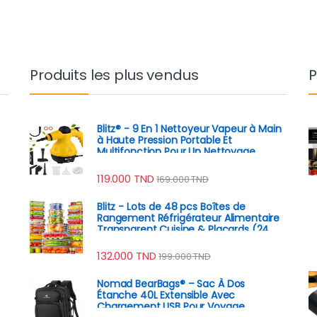
Produits les plus vendus
P
Blitz® - 9 En 1 Nettoyeur Vapeur à Main
à Haute Pression Portable Et
Multifonction Pour Un Nettoyage
Écologique
119.000
TND
169.000
TND
Blitz - Lots de 48 pcs Boîtes de
Rangement Réfrigérateur Alimentaire
Transparent Cuisine & Placards (24
Boîtes + 24 Couvercles)
132.000
TND
199.000
TND
Nomad BearBags® – Sac À Dos
Étanche 40L Extensible Avec
Chargement USB Pour Voyage