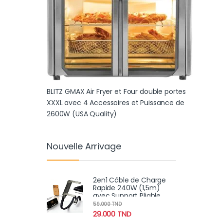
BLITZ GMAX Air Fryer et Four double portes
XXXL avec 4 Accessoires et Puissance de
2600W (USA Quality)
Nouvelle Arrivage
2en1 Câble de Charge
Rapide 240W (1,5m)
avec Support Pliable
Intégré – Cordon
59.000
TND
Robuste pour
29.000
TND