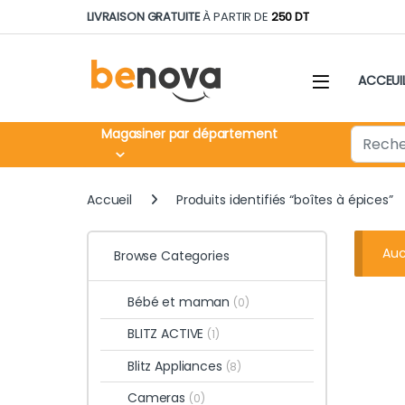
Skip to navigation
Skip to content
LIVRAISON GRATUITE
À PARTIR DE
250 DT
ACCEUI
Search fo
Magasiner par département
Accueil
Produits identifiés “boîtes à épices”
Auc
Browse Categories
Bébé et maman
(0)
BLITZ ACTIVE
(1)
Blitz Appliances
(8)
Cameras
(0)