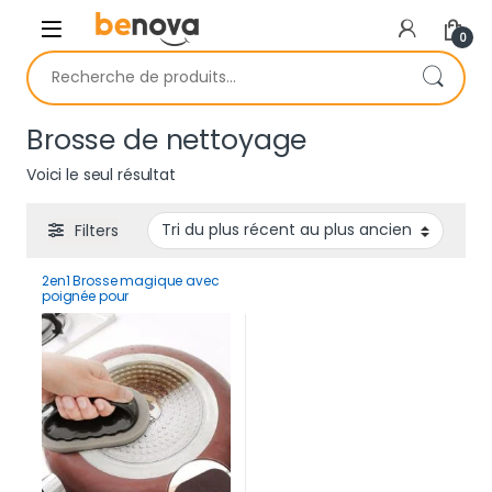
Skip to navigation
Skip to content
0
Recherche pour :
Brosse de nettoyage
Voici le seul résultat
Filters
2en1 Brosse magique avec
poignée pour
décontamination et
nettoyage Super forte (2pcs)