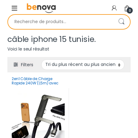
Skip to navigation
Skip to content
0
Recherche pour :
câble iphone 15 tunisie.
Voici le seul résultat
Filters
2en1 Câble de Charge
Rapide 240W (1,5m) avec
Support Pliable Intégré –
Cordon Robuste pour
Smartphones et Tablettes