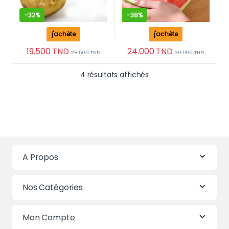
-
32%
-
38%
j'achète
j'achète
19.500
TND
24.000
TND
28.500
TND
39.000
TND
Trié du plus récent au 
4 résultats affichés
A Propos
Nos Catégories
Mon Compte