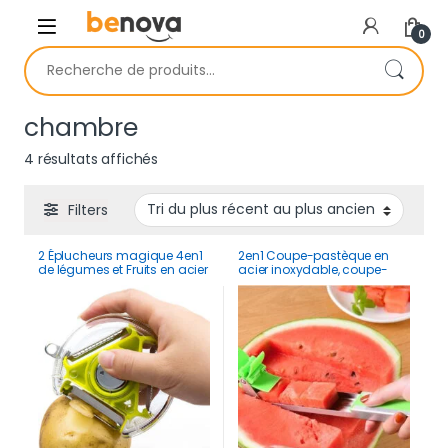
Skip to navigation
Skip to content
0
Recherche pour :
chambre
Trié du plus récent au plus ancien
4 résultats affichés
Filters
2 Éplucheurs magique 4en1
2en1 Coupe-pastèque en
de légumes et Fruits en acier
acier inoxydable, coupe-
inoxydable
vent, pour salade, fruits