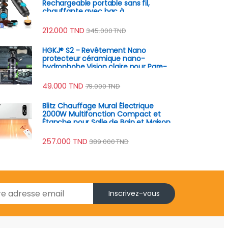
Rechargeable portable sans fil,
chauffante avec bac à
poudre/capsule brassage
automatique, batterie 8h
212.000
TND
345.000
TND
HGKJ® S2 - Revêtement Nano
protecteur céramique nano-
hydrophobe Vision claire pour Pare-
Brise anti-pluie
49.000
TND
79.000
TND
Blitz Chauffage Mural Électrique
2000W Multifonction Compact et
Étanche pour Salle de Bain et Maison
257.000
TND
389.000
TND
Inscrivez-vous