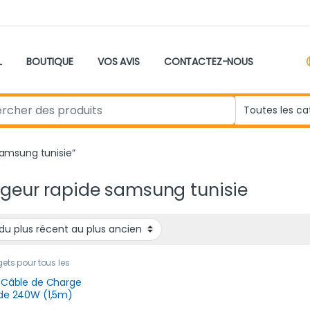
L
BOUTIQUE
VOS AVIS
CONTACTEZ-NOUS
r:
samsung tunisie”
geur rapide samsung tunisie
ts pour tous les
,
Nouveau produit
,
tphone
 Câble de Charge
de 240W (1,5m)
 Support Pliable