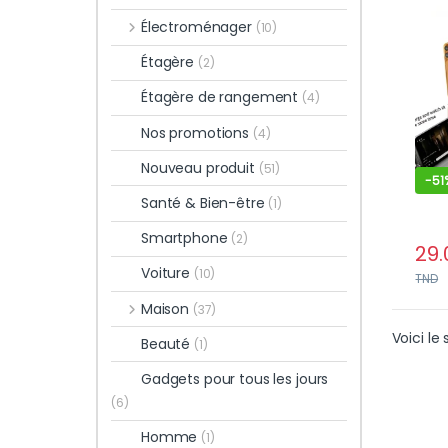
Inté
Électroménager
(10)
Robu
Smar
Étagère
(2)
Tabl
Étagère de rangement
(4)
Nos promotions
(4)
Nouveau produit
(51)
-
51
Santé & Bien-être
(1)
Smartphone
(2)
29.
Voiture
(10)
TND
Maison
(37)
Voici le 
Beauté
(1)
Gadgets pour tous les jours
(6)
Homme
(1)