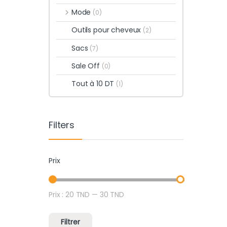
Mode
(0)
Outils pour cheveux
(2)
Sacs
(7)
Sale Off
(0)
Tout à 10 DT
(1)
Filters
Prix
Prix :
20 TND
—
30 TND
Prix min
Prix max
Filtrer