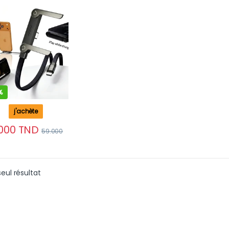
gré – Cordon
ste pour
tphones et
ettes
%
j'achète
000
TND
59.000
seul résultat