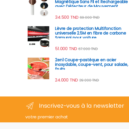
Magnétique Sans Fil et Rechargeable
avec Détecteur de Mouvement
34.500
TND
69.000
TND
Lèvre de protection Multifonction
universelle 2.5M en fibre de carbone
Samurai pour voiture
51.000
TND
67.000
TND
2en1 Coupe-pastèque en acier
inoxydable, coupe-vent, pour salade,
fruits
24.000
TND
39.000
TND
Inscrivez-vous à la newsletter
votre premier achat