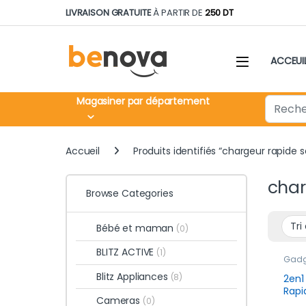
Skip to navigation
Skip to content
LIVRAISON GRATUITE
À PARTIR DE
250 DT
ACCEUI
Search fo
Magasiner par département
Accueil
Produits identifiés “chargeur rapide 
char
Browse Categories
Bébé et maman
(0)
BLITZ ACTIVE
(1)
Gadge
jours
Blitz Appliances
Smar
(8)
2en1
Rapi
Cameras
(0)
avec