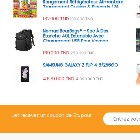
Rangement Réfrigérateur Alimentaire
Transparent Cuisine & Placards (24
Boîtes + 24 Couvercles)
132.000
TND
199.000
TND
Nomad BearBags® – Sac À Dos
Étanche 40L Extensible Avec
Chargement USB Pour Voyage
Professionnel
169.000
TND
259.000
TND
SAMSUNG GALAXY Z FLIP 4 8/256GO
4.679.000
TND
4.899.000
TND
E
...et recevez un coupon de 5% pour
m
a
i