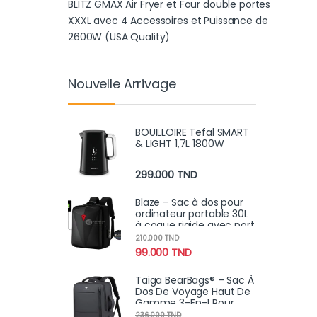
BLITZ GMAX Air Fryer et Four double portes
XXXL avec 4 Accessoires et Puissance de
2600W (USA Quality)
Nouvelle Arrivage
BOUILLOIRE Tefal SMART
& LIGHT 1,7L 1800W
299.000
TND
Blaze - Sac à dos pour
ordinateur portable 30L
à coque rigide avec port
USB pour, l'école,voyage
210.000
TND
antivol
99.000
TND
Taiga BearBags® – Sac À
Dos De Voyage Haut De
Gamme 3-En-1 Pour
Ordinateur Portable Pour
236.000
TND