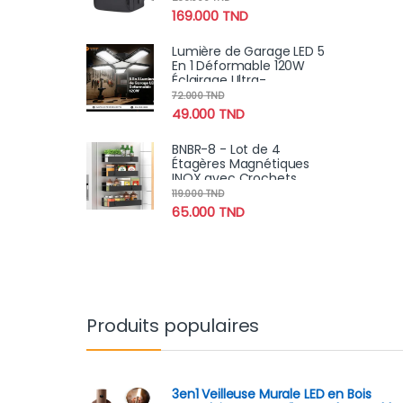
Hommes Et Femmes
169.000
TND
Lumière de Garage LED 5
En 1 Déformable 120W
Éclairage Ultra-
Lumineux avec
72.000
TND
Panneaux Réglables –
49.000
TND
E27 6500K
BNBR-8 - Lot de 4
Étagères Magnétiques
INOX avec Crochets
Rangement Pratique
119.000
TND
Cuisine Salle de Bain
65.000
TND
Réfrigérateur
Produits populaires
3en1 Veilleuse Murale LED en Bois