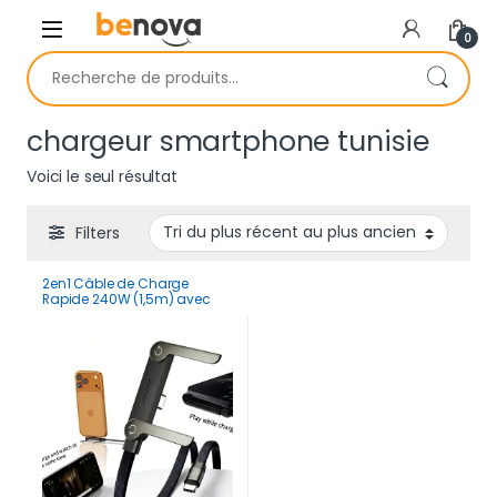
Skip to navigation
Skip to content
0
Recherche pour :
chargeur smartphone tunisie
Voici le seul résultat
Filters
2en1 Câble de Charge
Rapide 240W (1,5m) avec
Support Pliable Intégré –
Cordon Robuste pour
Smartphones et Tablettes