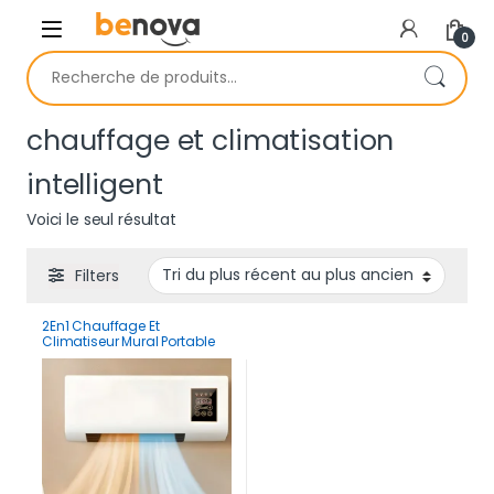
Skip to navigation
Skip to content
0
Recherche pour :
chauffage et climatisation
intelligent
Voici le seul résultat
Filters
2En1 Chauffage Et
Climatiseur Mural Portable
Intelligent Avec
Télécommande Et Ecran
tactile 2000W