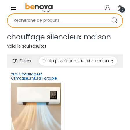
Skip to navigation
Skip to content
0
Recherche pour :
chauffage silencieux maison
Voici le seul résultat
Filters
2En1 Chauffage Et
Climatiseur Mural Portable
Intelligent Avec
Télécommande Et Ecran
tactile 2000W