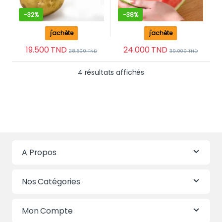
-
32%
-
38%
j'achète
j'achète
19.500
TND
24.000
TND
28.500
TND
39.000
TND
Trié du plus récent au 
4 résultats affichés
A Propos
Nos Catégories
Mon Compte