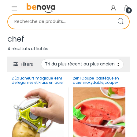
Skip to navigation
Skip to content
0
Recherche pour :
chef
Trié du plus récent au plus ancien
4 résultats affichés
Filters
2 Éplucheurs magique 4en1
2en1 Coupe-pastèque en
de légumes et Fruits en acier
acier inoxydable, coupe-
inoxydable
vent, pour salade, fruits