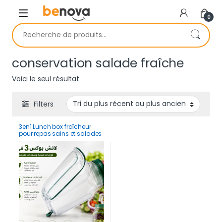
Skip to navigation
Skip to content
0
Recherche pour :
conservation salade fraîche
Voici le seul résultat
Filters
3en1 Lunch box fraîcheur
pour repas sains et salades
croustillantes