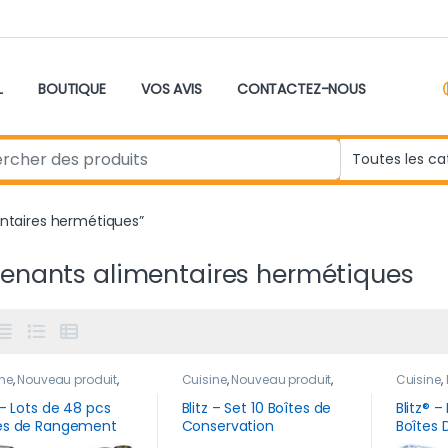
L
BOUTIQUE
VOS AVIS
CONTACTEZ-NOUS
r:
entaires hermétiques”
enants alimentaires hermétiques
ne
,
Nouveau produit
,
Cuisine
,
Nouveau produit
,
Cuisine
,
ement &
Rangement &
Rangem
ervation
Conservation
Conserv
 – Lots de 48 pcs
Blitz – Set 10 Boîtes de
Blitz® 
es de Rangement
Conservation
Boîtes 
igérateur
Alimentaires Étanches
Hermét