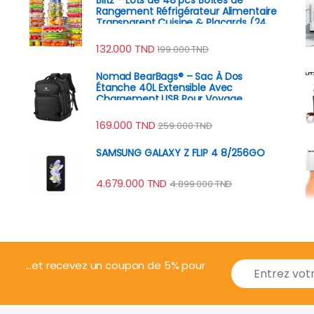
Rangement Réfrigérateur Alimentaire
Transparent Cuisine & Placards (24
Boîtes + 24 Couvercles)
132.000
TND
199.000
TND
Nomad BearBags® – Sac À Dos
Étanche 40L Extensible Avec
Chargement USB Pour Voyage
Professionnel
169.000
TND
259.000
TND
SAMSUNG GALAXY Z FLIP 4 8/256GO
4.679.000
TND
4.899.000
TND
E
...et recevez un coupon de 5% pour
m
a
i