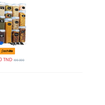
aires Sans BPA
n Rangement
15 Boites + 15
les )
j'achète
0
TND
199.000