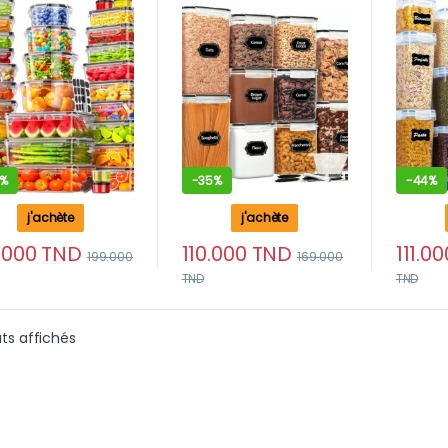
entaire
Et Sans BPA Pour Cuisine
Aliment
sparent Cuisine &
& Placards
Pour U
ards (24 Boîtes +
Idéal ( 
ouvercles)
couverc
4%
-
35%
-
44%
j'achète
j'achète
.000
TND
110.000
TND
111.00
199.000
169.000
TND
TND
Trié du plus récent au plus ancien
ats affichés