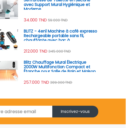
avec Support Mural Hygiénique et
Moderne
34.000
TND
59.000
TND
BLITZ - 4en1 Machine à café expresso
Rechargeable portable sans fil,
chauffante avec bac à
poudre/capsule brassage
automatique, batterie 8h
212.000
TND
345.000
TND
Blitz Chauffage Mural Électrique
2000W Multifonction Compact et
Étanche pour Salle de Bain et Maison
257.000
TND
389.000
TND
Inscrivez-vous