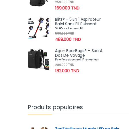
Chargement USB Pour
259.000
TND
Voyage Professionnel
169.000
TND
Blitz® - 5 En 1 Aspirateur
Balai Sans Fil Puissant
30Kpa Léger Et
Silencieux Avec
599.000
TND
Eclairage LED
489.000
TND
Agon BearBags® – Sac À
Dos De Voyage
Professionnel Étanche
Avec Chargement USB
280.000
TND
182.000
TND
Produits populaires
3en1 Veilleuse Murale LED en Bois