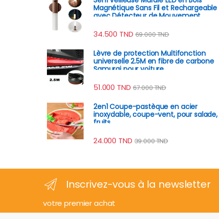
Magnétique Sans Fil et Rechargeable
avec Détecteur de Mouvement
34.500
TND
69.000
TND
Lèvre de protection Multifonction
universelle 2.5M en fibre de carbone
Samurai pour voiture
51.000
TND
67.000
TND
2en1 Coupe-pastèque en acier
inoxydable, coupe-vent, pour salade,
fruits
24.000
TND
39.000
TND
Inscrivez-vous à la newsletter
votre premier achat