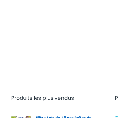
Produits les plus vendus
P
Blitz - Lots de 48 pcs Boîtes de