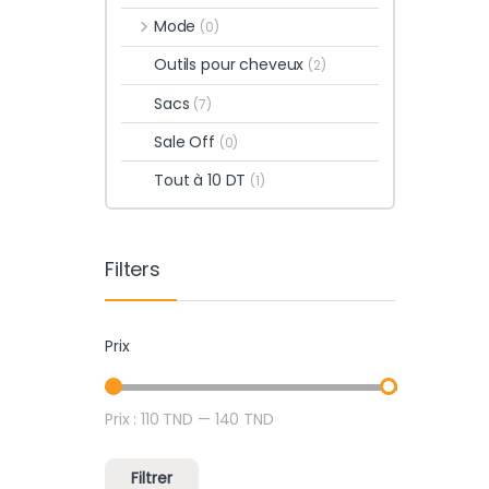
Mode
(0)
Outils pour cheveux
(2)
Sacs
(7)
Sale Off
(0)
Tout à 10 DT
(1)
Filters
Prix
Prix :
110 TND
—
140 TND
Prix min
Prix max
Filtrer