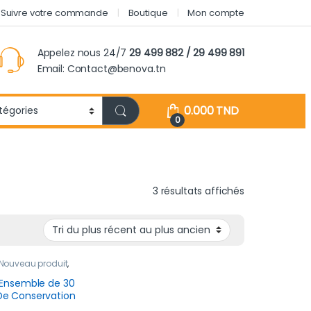
Suivre votre commande
Boutique
Mon compte
Appelez nous 24/7
29 499 882 / 29 499 891
Email: Contact@benova.tn
0.000
TND
0
Trié du plus r
3 résultats affichés
Nouveau produit
,
ent &
ation
– Ensemble de 30
De Conservation
iques