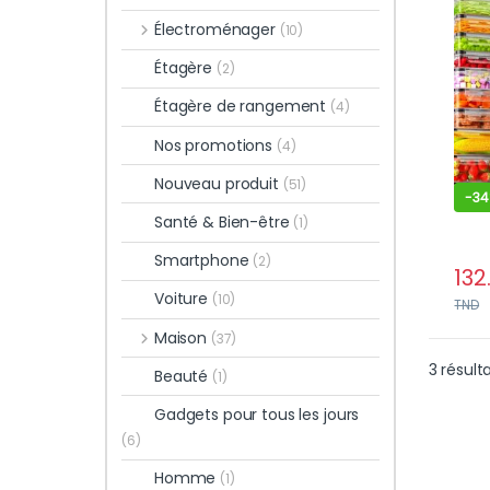
Alim
Électroménager
(10)
Tran
Plac
Étagère
(2)
24 C
Étagère de rangement
(4)
Nos promotions
(4)
Nouveau produit
(51)
-
3
Santé & Bien-être
(1)
Smartphone
(2)
132
Voiture
(10)
TND
Maison
(37)
3 résult
Beauté
(1)
Gadgets pour tous les jours
(6)
Homme
(1)