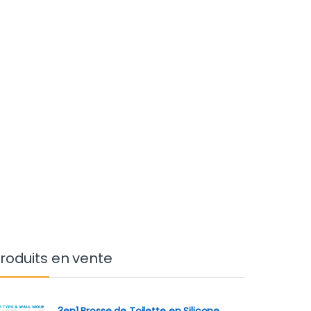
roduits en vente
3en1 Brosse de Toilette en Silicone