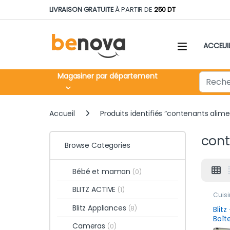
Skip to navigation
Skip to content
LIVRAISON GRATUITE
À PARTIR DE
250 DT
ACCEUI
Search fo
Magasiner par département
Accueil
Produits identifiés “contenants alim
cont
Browse Categories
Bébé et maman
(0)
BLITZ ACTIVE
(1)
Cuisi
Rang
Blitz Appliances
Cons
(8)
Blitz
Boît
Cameras
(0)
Réfr