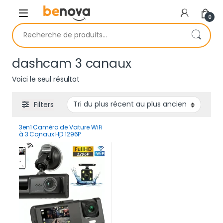
Skip to navigation
Skip to content
0
Recherche pour :
dashcam 3 canaux
Voici le seul résultat
Filters
3en1 Caméra de Voiture WiFi
à 3 Canaux HD 1296P
Avant/Arrière/Intérieur Avec
Vision Nocturne IR