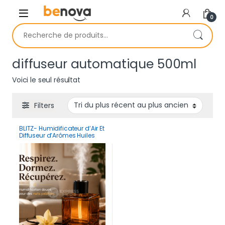
Skip to navigation
Skip to content
0
Recherche pour :
diffuseur automatique 500ml
Voici le seul résultat
Filters
BLITZ- Humidificateur d’Air Et
Diffuseur d’Arômes Huiles
Essentielles 500 ml
Rechargeable & Portable