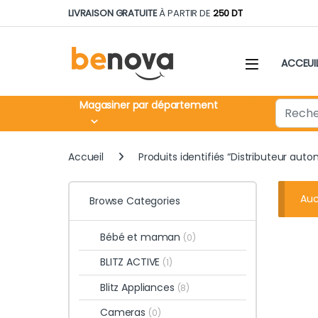
Skip to navigation
Skip to content
LIVRAISON GRATUITE
À PARTIR DE
250 DT
ACCEUI
Search fo
Magasiner par département
Accueil
Produits identifiés “Distributeur aut
Auc
Browse Categories
Bébé et maman
(0)
BLITZ ACTIVE
(1)
Blitz Appliances
(8)
Cameras
(0)