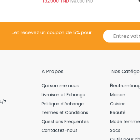
132.000
TND
199.000
TND
E
...et recevez un coupon de 5% pour
m
a
i
l
*
A Propos
Nos Catégo
Qui somme nous
Électroménag
Livraison et Echange
Maison
4/7
Politique d’échange
Cuisine
Termes et Conditions
Beauté
Questions Fréquentes
Mode femme
Contactez-nous
Sacs
Outils pour c