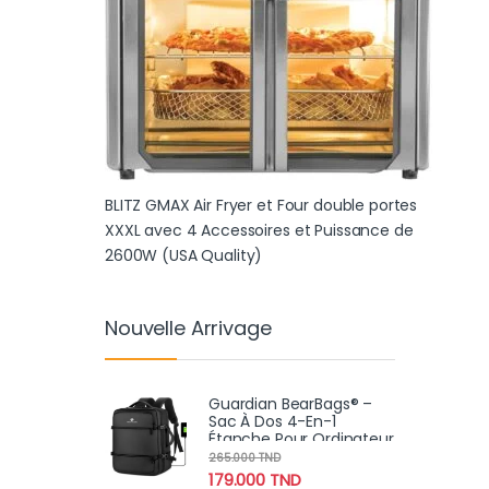
BLITZ GMAX Air Fryer et Four double portes
XXXL avec 4 Accessoires et Puissance de
2600W (USA Quality)
Nouvelle Arrivage
Guardian BearBags® –
Sac À Dos 4-En-1
Étanche Pour Ordinateur
Portable Avec
265.000
TND
Chargement USB Pour
179.000
TND