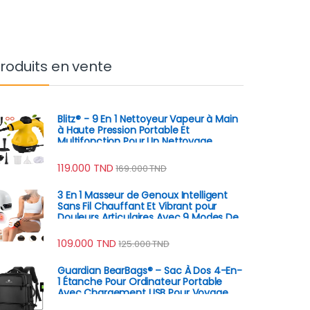
roduits en vente
Blitz® - 9 En 1 Nettoyeur Vapeur à Main
à Haute Pression Portable Et
Multifonction Pour Un Nettoyage
Écologique
119.000
TND
169.000
TND
3 En 1 Masseur de Genoux Intelligent
Sans Fil Chauffant Et Vibrant pour
Douleurs Articulaires Avec 9 Modes De
Massage
109.000
TND
125.000
TND
Guardian BearBags® – Sac À Dos 4-En-
1 Étanche Pour Ordinateur Portable
Avec Chargement USB Pour Voyage