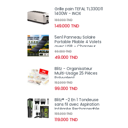
Voyage
Grille pain TEFAL TL330D11
1400W - INOX
169.000
TND
149.000
TND
5en1 Panneau Solaire
Portable Pliable 4 Volets
avec USB – Chargeur
Solaire Haute Puissance
69.000
TND
49.000
TND
Blitz - Organisateur
Multi-Usage 25 Pièces
Polyvalent
152.000
TND
99.000
TND
Blitz® -2 En 1 Tondeuse
sans fil avec Aspiration
Intégrée Rechargeable
et Étanche Pour Un
155.000
TND
Rasage Propre et Précis
119.000
TND