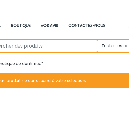
L
BOUTIQUE
VOS AVIS
CONTACTEZ-NOUS
r:
omatique de dentifrice”
un produit ne correspond à votre sélection.