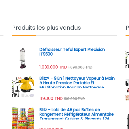
Produits les plus vendus
P
Défroisseur Tefal Expert Precision
IT9500
1.039.000
TND
1.099.000
TND
Blitz® - 9 En 1 Nettoyeur Vapeur à Main
à Haute Pression Portable Et
Multifonction Pour Un Nettoyage
Écologique
119.000
TND
169.000
TND
Blitz - Lots de 48 pcs Boîtes de
Rangement Réfrigérateur Alimentaire
Transparent Cuisine & Placards (24
Boîtes + 24 Couvercles)