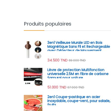
Produits populaires
3en1 Veilleuse Murale LED en Bois
Magnétique Sans Fil et Rechargeable
avec Détecteur de Mouvement
34.500
TND
69.000
TND
Lèvre de protection Multifonction
universelle 2.5M en fibre de carbone
Samurai pour voiture
51.000
TND
67.000
TND
2en1 Coupe-pastèque en acier
inoxydable, coupe-vent, pour salade,
fruits