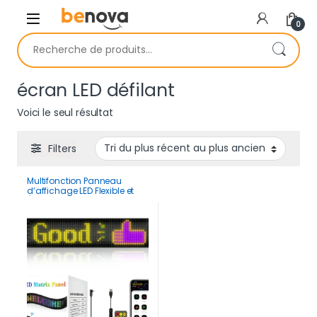
Skip to navigation
Skip to content
0
Recherche pour :
écran LED défilant
Voici le seul résultat
Filters
Multifonction Panneau
d’affichage LED Flexible et
Étanche Programmable par
Application avec
Télécommande