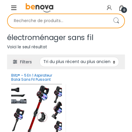
Skip to navigation
Skip to content
0
Recherche pour :
électroménager sans fil
Voici le seul résultat
Filters
Blitz® – 5 En 1 Aspirateur
Balai Sans Fil Puissant
30Kpa Léger Et Silencieux
Avec Eclairage LED