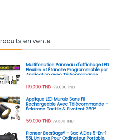
roduits en vente
Multifonction Panneau d'affichage LED
Flexible et Étanche Programmable par
Application avec Télécommande
119.000
TND
179.000
TND
Applique LED Murale Sans Fil
Rechargeable Avec Télécommande –
Éclairage Tactile & Pivotant 360°
59.000
TND
79.000
TND
Pioneer BearBags® – Sac À Dos 5-En-1
55L Unisexe Pour Ordinateur Portable,