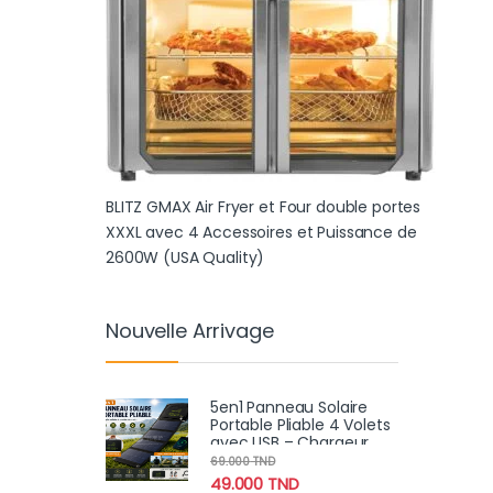
BLITZ GMAX Air Fryer et Four double portes
XXXL avec 4 Accessoires et Puissance de
2600W (USA Quality)
Nouvelle Arrivage
5en1 Panneau Solaire
Portable Pliable 4 Volets
avec USB – Chargeur
Solaire Haute Puissance
69.000
TND
49.000
TND