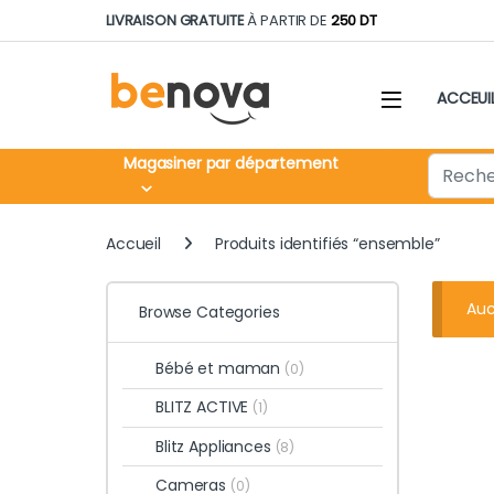
Skip to navigation
Skip to content
LIVRAISON GRATUITE
À PARTIR DE
250 DT
ACCEUI
Search fo
Magasiner par département
Accueil
Produits identifiés “ensemble”
Auc
Browse Categories
Bébé et maman
(0)
BLITZ ACTIVE
(1)
Blitz Appliances
(8)
Cameras
(0)