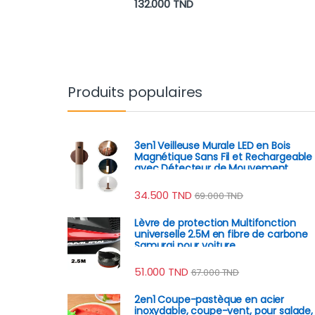
Plage de prix : 69.000 TN
132.000
TND
Produits populaires
3en1 Veilleuse Murale LED en Bois
Magnétique Sans Fil et Rechargeable
avec Détecteur de Mouvement
34.500
TND
69.000
TND
Lèvre de protection Multifonction
universelle 2.5M en fibre de carbone
Samurai pour voiture
51.000
TND
67.000
TND
2en1 Coupe-pastèque en acier
inoxydable, coupe-vent, pour salade,