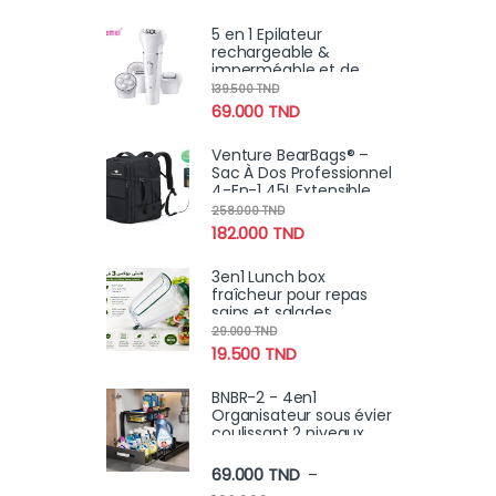
5 en 1 Epilateur
rechargeable &
imperméable et de
soins de la peau avec
139.500
TND
brosse nettoyante,
69.000
TND
masseur facial
Venture BearBags® –
Sac À Dos Professionnel
4-En-1 45L Extensible
Étanche Avec
258.000
TND
Chargement USB
182.000
TND
3en1 Lunch box
fraîcheur pour repas
sains et salades
croustillantes
29.000
TND
19.500
TND
BNBR-2 - 4en1
Organisateur sous évier
coulissant 2 niveaux
robuste INOX cuisine
salle de bain (2 pcs)
69.000
TND
–