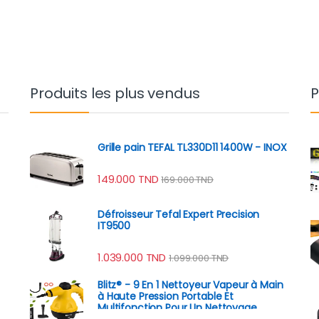
D à 132.000 TND
Produits les plus vendus
P
Grille pain TEFAL TL330D11 1400W - INOX
149.000
TND
169.000
TND
Défroisseur Tefal Expert Precision
IT9500
1.039.000
TND
1.099.000
TND
Blitz® - 9 En 1 Nettoyeur Vapeur à Main
à Haute Pression Portable Et
Multifonction Pour Un Nettoyage