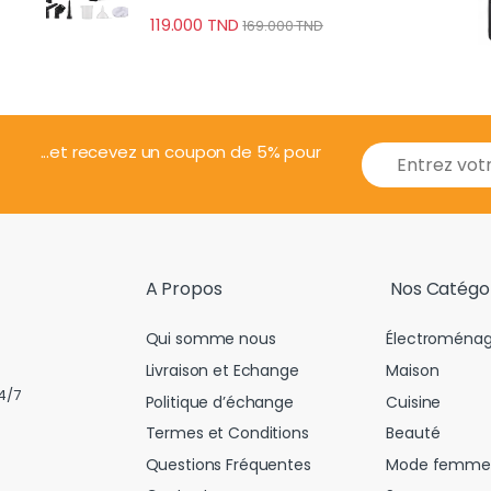
Écologique
119.000
TND
169.000
TND
E
...et recevez un coupon de 5% pour
m
a
i
l
*
A Propos
Nos Catégo
Qui somme nous
Électroménag
Livraison et Echange
Maison
4/7
Politique d’échange
Cuisine
Termes et Conditions
Beauté
Questions Fréquentes
Mode femme