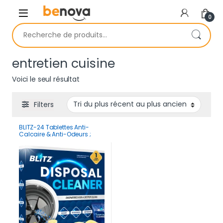
Skip to navigation
Skip to content
0
Recherche pour :
entretien cuisine
Voici le seul résultat
Filters
BLITZ-24 Tablettes Anti-
Calcaire & Anti-Odeurs ;
Lavabo et Douche | 1 2 Mois