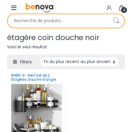
Skip to navigation
Skip to content
0
Recherche pour :
étagère coin douche noir
Voici le seul résultat
Filters
BNBR-9- 9en1 Set de 2
Étagères douche d’angle
sans perçage INOX
rangement salle de bain