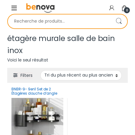
Skip to navigation
Skip to content
0
Recherche pour :
étagère murale salle de bain
inox
Voici le seul résultat
Filters
BNBR-9- 9en1 Set de 2
Étagères douche d’angle
sans perçage INOX
rangement salle de bain