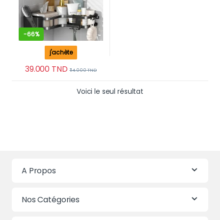
-
66%
j'achète
39.000
TND
114.000
TND
Voici le seul résultat
A Propos
Nos Catégories