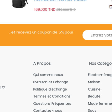
Professionnel
169.000
TND
259.000
TND
E
...et recevez un coupon de 5% pour
m
a
i
l
*
A Propos
Nos Catégo
Qui somme nous
Électroménag
Livraison et Echange
Maison
4/7
Politique d’échange
Cuisine
Termes et Conditions
Beauté
Questions Fréquentes
Mode femme
Contactez-nous
Sacs