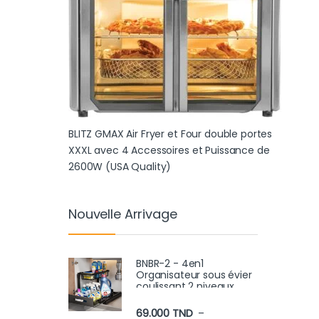
BLITZ GMAX Air Fryer et Four double portes
XXXL avec 4 Accessoires et Puissance de
2600W (USA Quality)
Nouvelle Arrivage
BNBR-2 - 4en1
Organisateur sous évier
coulissant 2 niveaux
robuste INOX cuisine
salle de bain (2 pcs)
69.000
TND
–