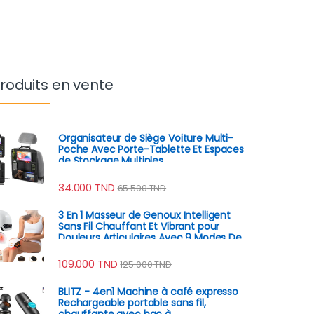
roduits en vente
Organisateur de Siège Voiture Multi-
Poche Avec Porte-Tablette Et Espaces
de Stockage Multiples
34.000
TND
65.500
TND
3 En 1 Masseur de Genoux Intelligent
Sans Fil Chauffant Et Vibrant pour
Douleurs Articulaires Avec 9 Modes De
Massage
109.000
TND
125.000
TND
BLITZ - 4en1 Machine à café expresso
Rechargeable portable sans fil,
chauffante avec bac à