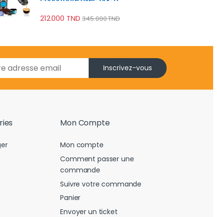
poudre/capsule brassage
automatique, batterie 8h
212.000
TND
345.000
TND
Inscrivez-vous
ries
Mon Compte
er
Mon compte
Comment passer une
commande
Suivre votre commande
Panier
Envoyer un ticket