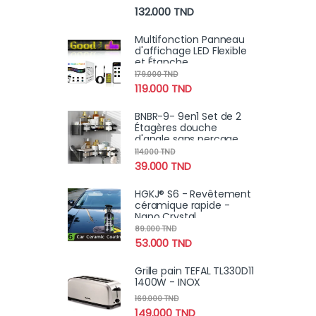
Plage de prix : 69.000 TN
132.000
TND
Multifonction Panneau
d'affichage LED Flexible
et Étanche
Programmable par
179.000
TND
Application avec
119.000
TND
Télécommande
BNBR-9- 9en1 Set de 2
Étagères douche
d'angle sans perçage
INOX rangement salle
114.000
TND
de bain
39.000
TND
HGKJ® S6 - Revêtement
céramique rapide -
Nano Crystal
Hydrophobe
89.000
TND
imperméable pour
53.000
TND
voiture contre la rouille,
rayures
Grille pain TEFAL TL330D11
1400W - INOX
169.000
TND
149.000
TND