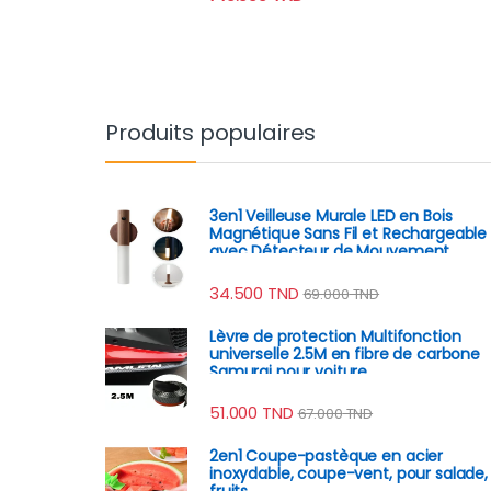
Produits populaires
3en1 Veilleuse Murale LED en Bois
Magnétique Sans Fil et Rechargeable
avec Détecteur de Mouvement
34.500
TND
69.000
TND
Lèvre de protection Multifonction
universelle 2.5M en fibre de carbone
Samurai pour voiture
51.000
TND
67.000
TND
2en1 Coupe-pastèque en acier
inoxydable, coupe-vent, pour salade,
fruits