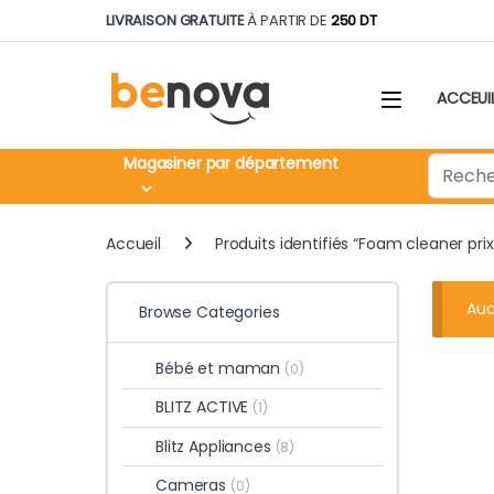
Skip to navigation
Skip to content
LIVRAISON GRATUITE
À PARTIR DE
250 DT
ACCEUI
Search fo
Magasiner par département
Accueil
Produits identifiés “Foam cleaner prix
Auc
Browse Categories
Bébé et maman
(0)
BLITZ ACTIVE
(1)
Blitz Appliances
(8)
Cameras
(0)