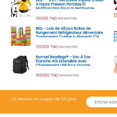
à Haute Pression Portable Et
Multifonction Pour Un Nettoyage
Écologique
119.000
TND
169.000
TND
Blitz - Lots de 48 pcs Boîtes de
Rangement Réfrigérateur Alimentaire
Transparent Cuisine & Placards (24
Boîtes + 24 Couvercles)
132.000
TND
199.000
TND
Nomad BearBags® – Sac À Dos
Étanche 40L Extensible Avec
Chargement USB Pour Voyage
Professionnel
169.000
TND
259.000
TND
E
...et recevez un coupon de 5% pour
m
a
i