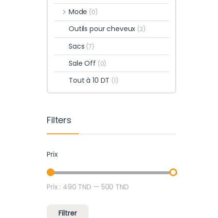
Mode
(0)
Outils pour cheveux
(2)
Sacs
(7)
Sale Off
(0)
Tout à 10 DT
(1)
Filters
Prix
Prix :
490 TND
—
500 TND
Prix min
Prix max
Filtrer