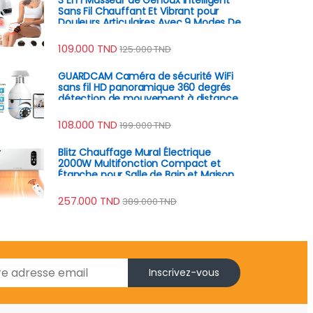
Sans Fil Chauffant Et Vibrant pour
Douleurs Articulaires Avec 9 Modes De
Massage
109.000
TND
125.000
TND
GUARDCAM Caméra de sécurité WiFi
sans fil HD panoramique 360 degrés
détection de mouvement à distance
108.000
TND
199.000
TND
Blitz Chauffage Mural Électrique
2000W Multifonction Compact et
Étanche pour Salle de Bain et Maison
257.000
TND
389.000
TND
Inscrivez-vous