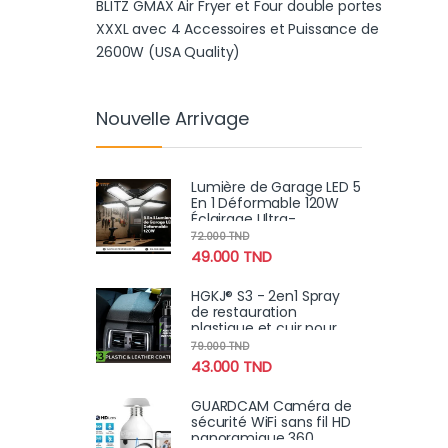
BLITZ GMAX Air Fryer et Four double portes
XXXL avec 4 Accessoires et Puissance de
2600W (USA Quality)
Nouvelle Arrivage
Lumière de Garage LED 5
En 1 Déformable 120W
Éclairage Ultra-
Lumineux avec
72.000
TND
Panneaux Réglables –
49.000
TND
E27 6500K
HGKJ® S3 - 2en1 Spray
de restauration
plastique et cuir pour
tableau de bord intérieur
79.000
TND
exterieur de voiture
43.000
TND
GUARDCAM Caméra de
sécurité WiFi sans fil HD
panoramique 360