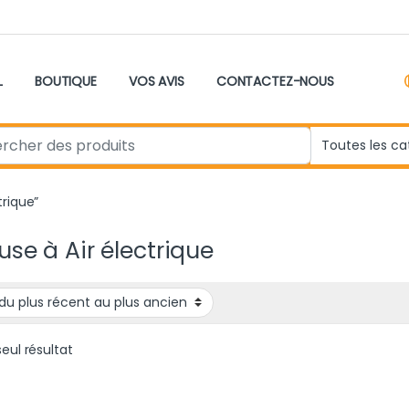
L
BOUTIQUE
VOS AVIS
CONTACTEZ-NOUS
r:
trique”
euse à Air électrique
seul résultat