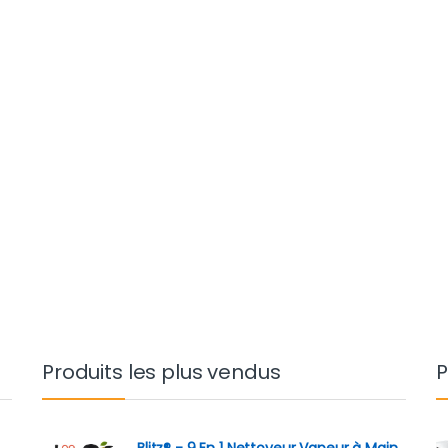
Produits les plus vendus
P
Blitz® - 9 En 1 Nettoyeur Vapeur à Main