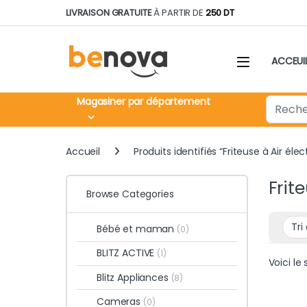
Skip to navigation
Skip to content
LIVRAISON GRATUITE
À PARTIR DE
250 DT
ACCEUI
Search fo
Magasiner par département
Accueil
Produits identifiés “Friteuse à Air élec
Frit
Browse Categories
Bébé et maman
(0)
BLITZ ACTIVE
(1)
Voici le 
Blitz Appliances
(8)
Cameras
(0)