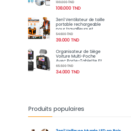
degrés détection de
199.000
TND
mouvement à distance
108.000
TND
3en1 Ventilateur de taille
portable rechargeable
pour travailleurs et
sportifs
54.600
TND
39.000
TND
Organisateur de Siège
Voiture Multi-Poche
Avec Porte-Tablette Et
Espaces de Stockage
65.500
TND
Multiples
34.000
TND
Produits populaires
3en1 Veilleuse Murale LED en Bois