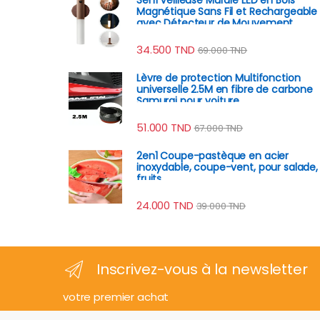
Magnétique Sans Fil et Rechargeable
avec Détecteur de Mouvement
34.500
TND
69.000
TND
Lèvre de protection Multifonction
universelle 2.5M en fibre de carbone
Samurai pour voiture
51.000
TND
67.000
TND
2en1 Coupe-pastèque en acier
inoxydable, coupe-vent, pour salade,
fruits
24.000
TND
39.000
TND
Inscrivez-vous à la newsletter
votre premier achat