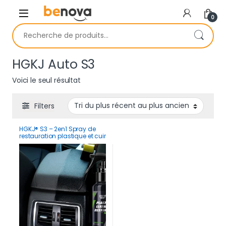
Skip to navigation
Skip to content
0
Recherche pour :
HGKJ Auto S3
Voici le seul résultat
Filters
HGKJ® S3 – 2en1 Spray de
restauration plastique et cuir
pour tableau de bord
intérieur exterieur de voiture