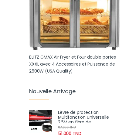
BLITZ GMAX Air Fryer et Four double portes
XXXL avec 4 Accessoires et Puissance de
2600W (USA Quality)
Nouvelle Arrivage
Lèvre de protection
Multifonction universelle
2.5M en fibre de
carbone Samurai pour
67.000
TND
voiture
51.000
TND