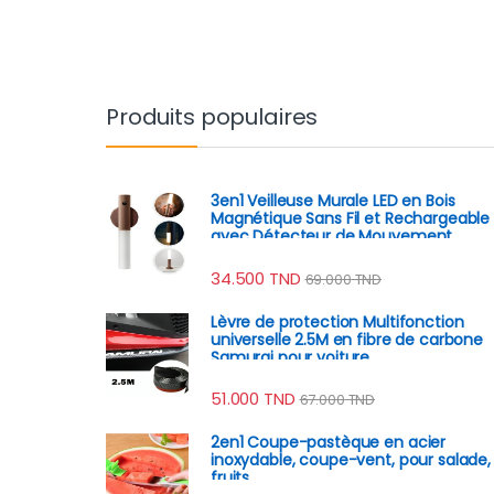
Produits populaires
3en1 Veilleuse Murale LED en Bois
Magnétique Sans Fil et Rechargeable
avec Détecteur de Mouvement
34.500
TND
69.000
TND
Lèvre de protection Multifonction
universelle 2.5M en fibre de carbone
Samurai pour voiture
51.000
TND
67.000
TND
2en1 Coupe-pastèque en acier
inoxydable, coupe-vent, pour salade,
fruits