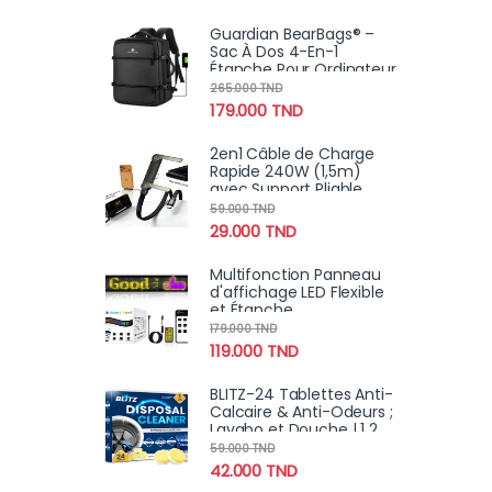
Guardian BearBags® –
Sac À Dos 4-En-1
Étanche Pour Ordinateur
Portable Avec
265.000
TND
Chargement USB Pour
179.000
TND
Voyage
2en1 Câble de Charge
Rapide 240W (1,5m)
avec Support Pliable
Intégré – Cordon
59.000
TND
Robuste pour
29.000
TND
Smartphones et
Tablettes
Multifonction Panneau
d'affichage LED Flexible
et Étanche
Programmable par
179.000
TND
Application avec
119.000
TND
Télécommande
BLITZ-24 Tablettes Anti-
Calcaire & Anti-Odeurs ;
Lavabo et Douche | 1 2
Mois
59.000
TND
42.000
TND