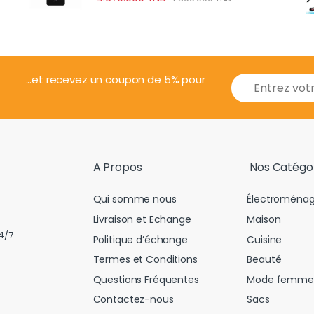
E
...et recevez un coupon de 5% pour
m
a
i
l
*
A Propos
Nos Catégo
Qui somme nous
Électroménag
Livraison et Echange
Maison
4/7
Politique d’échange
Cuisine
Termes et Conditions
Beauté
Questions Fréquentes
Mode femme
Contactez-nous
Sacs