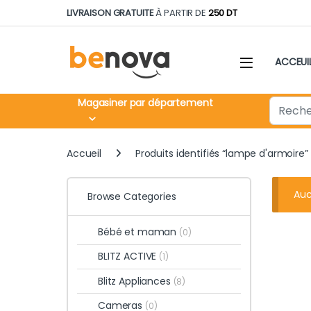
Skip to navigation
Skip to content
LIVRAISON GRATUITE
À PARTIR DE
250 DT
ACCEUI
Search fo
Magasiner par département
Accueil
Produits identifiés “lampe d'armoire”
Auc
Browse Categories
Bébé et maman
(0)
BLITZ ACTIVE
(1)
Blitz Appliances
(8)
Cameras
(0)