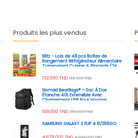
Produits les plus vendus
P
Blitz - Lots de 48 pcs Boîtes de
Rangement Réfrigérateur Alimentaire
Transparent Cuisine & Placards (24
Boîtes + 24 Couvercles)
132.000
TND
199.000
TND
Nomad BearBags® – Sac À Dos
Étanche 40L Extensible Avec
Chargement USB Pour Voyage
Professionnel
169.000
TND
259.000
TND
SAMSUNG GALAXY Z FLIP 4 8/256GO
4.679.000
TND
4.899.000
TND