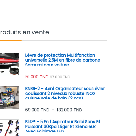
roduits en vente
Lèvre de protection Multifonction
universelle 2.5M en fibre de carbone
Samurai pour voiture
51.000
TND
67.000
TND
BNBR-2 - 4en1 Organisateur sous évier
coulissant 2 niveaux robuste INOX
cuisine salle de bain (2 pcs)
Plage de prix : 69.000 TND
69.000
TND
132.000
TND
–
Blitz® - 5 En 1 Aspirateur Balai Sans Fil
Puissant 30Kpa Léger Et Silencieux
Avec Eclairage LED