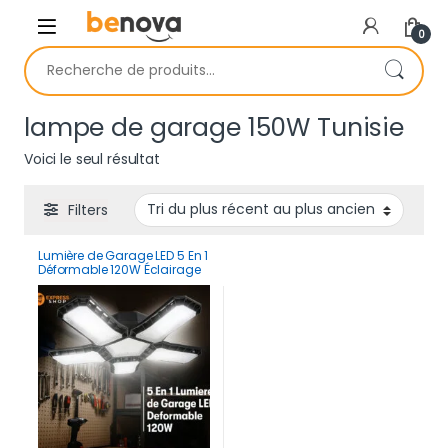
Skip to navigation
Skip to content
0
Recherche pour :
lampe de garage 150W Tunisie
Voici le seul résultat
Filters
Lumière de Garage LED 5 En 1
Déformable 120W Éclairage
Ultra-Lumineux avec
Panneaux Réglables – E27
6500K