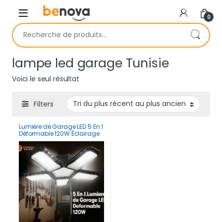
Skip to navigation
Skip to content
0
Recherche pour :
lampe led garage Tunisie
Voici le seul résultat
Filters
Lumière de Garage LED 5 En 1
Déformable 120W Éclairage
Ultra-Lumineux avec
Panneaux Réglables – E27
6500K