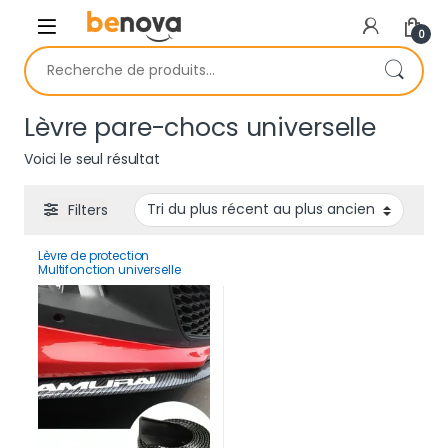
Skip to navigation
Skip to content
0
Recherche pour :
Lèvre pare-chocs universelle
Voici le seul résultat
Filters
Lèvre de protection
Multifonction universelle
2.5M en fibre de carbone
Samurai pour voiture