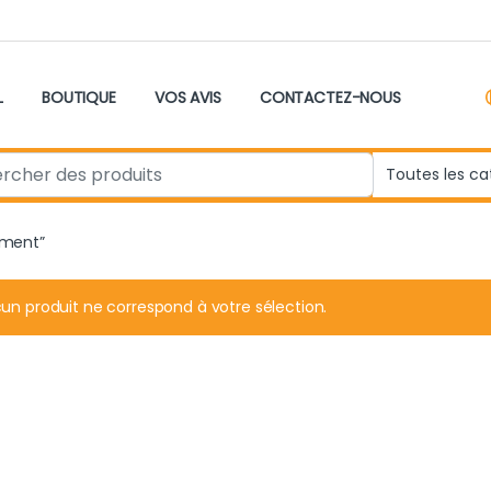
L
BOUTIQUE
VOS AVIS
CONTACTEZ-NOUS
r:
ement”
un produit ne correspond à votre sélection.