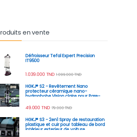
roduits en vente
Défroisseur Tefal Expert Precision
IT9500
1.039.000
TND
1.099.000
TND
HGKJ® S2 - Revêtement Nano
protecteur céramique nano-
hydrophobe Vision claire pour Pare-
Brise anti-pluie
49.000
TND
79.000
TND
HGKJ® S3 - 2en1 Spray de restauration
plastique et cuir pour tableau de bord
intérieur exterieur de voiture