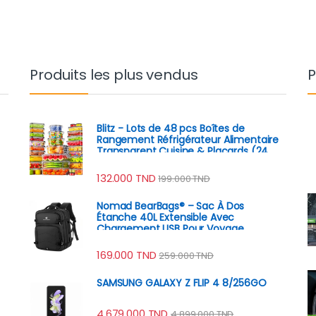
Produits les plus vendus
P
Blitz - Lots de 48 pcs Boîtes de
Rangement Réfrigérateur Alimentaire
Transparent Cuisine & Placards (24
Boîtes + 24 Couvercles)
132.000
TND
199.000
TND
Nomad BearBags® – Sac À Dos
Étanche 40L Extensible Avec
Chargement USB Pour Voyage
Professionnel
169.000
TND
259.000
TND
SAMSUNG GALAXY Z FLIP 4 8/256GO
4.679.000
TND
4.899.000
TND