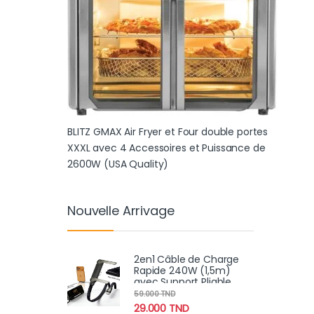
BLITZ GMAX Air Fryer et Four double portes
XXXL avec 4 Accessoires et Puissance de
2600W (USA Quality)
Nouvelle Arrivage
2en1 Câble de Charge
Rapide 240W (1,5m)
avec Support Pliable
Intégré – Cordon
59.000
TND
Robuste pour
29.000
TND