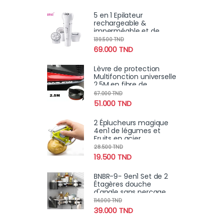
Smartphones et
Tablettes
5 en 1 Epilateur
rechargeable &
imperméable et de
soins de la peau avec
139.500
TND
brosse nettoyante,
69.000
TND
masseur facial
Lèvre de protection
Multifonction universelle
2.5M en fibre de
carbone Samurai pour
67.000
TND
voiture
51.000
TND
2 Éplucheurs magique
4en1 de légumes et
Fruits en acier
inoxydable
28.500
TND
19.500
TND
BNBR-9- 9en1 Set de 2
Étagères douche
d'angle sans perçage
INOX rangement salle
114.000
TND
de bain
39.000
TND