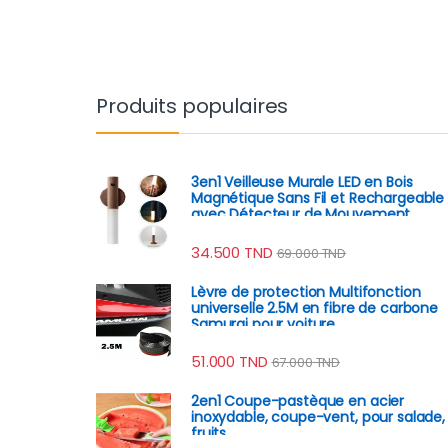
Produits populaires
3en1 Veilleuse Murale LED en Bois
Magnétique Sans Fil et Rechargeable
avec Détecteur de Mouvement
34.500
TND
69.000
TND
Lèvre de protection Multifonction
universelle 2.5M en fibre de carbone
Samurai pour voiture
51.000
TND
67.000
TND
2en1 Coupe-pastèque en acier
inoxydable, coupe-vent, pour salade,
fruits