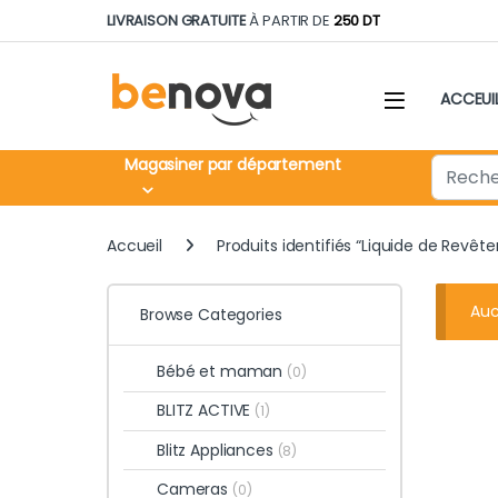
Skip to navigation
Skip to content
LIVRAISON GRATUITE
À PARTIR DE
250 DT
ACCEUI
Search fo
Magasiner par département
Accueil
Produits identifiés “Liquide de Revêt
Auc
Browse Categories
Bébé et maman
(0)
BLITZ ACTIVE
(1)
Blitz Appliances
(8)
Cameras
(0)