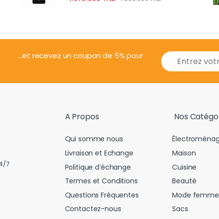
E
...et recevez un coupon de 5% pour
m
a
i
l
*
A Propos
Nos Catégo
Qui somme nous
Électroménag
Livraison et Echange
Maison
4/7
Politique d’échange
Cuisine
Termes et Conditions
Beauté
Questions Fréquentes
Mode femme
Contactez-nous
Sacs