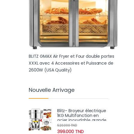
BLITZ GMAX Air Fryer et Four double portes
XXXL avec 4 Accessoires et Puissance de
2600W (USA Quality)
Nouvelle Arrivage
Blitz- Broyeur électrique
1KG Multifonction en
acier inoxydable grande
vitesse 3000W moteur
520.000
TND
en cuivre
399.000
TND