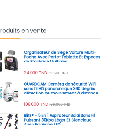
roduits en vente
Organisateur de Siège Voiture Multi-
Poche Avec Porte-Tablette Et Espaces
de Stockage Multiples
34.000
TND
65.500
TND
GUARDCAM Caméra de sécurité WiFi
sans fil HD panoramique 360 degrés
détection de mouvement à distance
108.000
TND
199.000
TND
Blitz® - 5 En 1 Aspirateur Balai Sans Fil
Puissant 30Kpa Léger Et Silencieux
Avec Eclairage LED