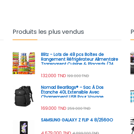
Produits les plus vendus
P
Blitz - Lots de 48 pcs Boîtes de
Rangement Réfrigérateur Alimentaire
Transparent Cuisine & Placards (24
Boîtes + 24 Couvercles)
132.000
TND
199.000
TND
Nomad BearBags® – Sac À Dos
Étanche 40L Extensible Avec
Chargement USB Pour Voyage
Professionnel
169.000
TND
259.000
TND
SAMSUNG GALAXY Z FLIP 4 8/256GO
4.679.000
TND
4.899.000
TND