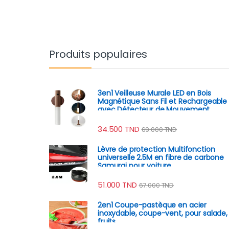
Produits populaires
3en1 Veilleuse Murale LED en Bois
Magnétique Sans Fil et Rechargeable
avec Détecteur de Mouvement
34.500
TND
69.000
TND
Lèvre de protection Multifonction
universelle 2.5M en fibre de carbone
Samurai pour voiture
51.000
TND
67.000
TND
2en1 Coupe-pastèque en acier
inoxydable, coupe-vent, pour salade,
fruits