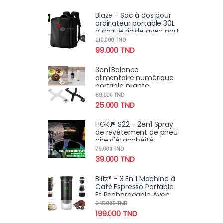
Blaze - Sac à dos pour
ordinateur portable 30L
à coque rigide avec port
USB pour, l'école,voyage
210.000
TND
antivol
99.000
TND
3en1 Balance
alimentaire numérique
portable pliante
compacte, très précise
69.000
TND
avec écran LCD 5Kg
25.000
TND
HGKJ® S22 - 2en1 Spray
de revêtement de pneu
cire d'étanchéité
hydrophobe pour jantes
79.000
TND
, renoircissement,
39.000
TND
brillance, remplissage
Blitz® - 3 En 1 Machine à
Café Espresso Portable
Et Rechargeable Avec
Chauffage Intégré
245.000
TND
199.000
TND