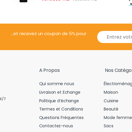
E
...et recevez un coupon de 5% pour
m
a
i
l
*
A Propos
Nos Catégo
Qui somme nous
Électroménag
Livraison et Echange
Maison
4/7
Politique d’échange
Cuisine
Termes et Conditions
Beauté
Questions Fréquentes
Mode femme
Contactez-nous
Sacs