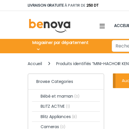
Skip to navigation
Skip to content
LIVRAISON GRATUITE
À PARTIR DE
250 DT
ACCEUI
Search fo
Magasiner par département
Accueil
Produits identifiés “MINI-HACHOIR KE
Auc
Browse Categories
Bébé et maman
(0)
BLITZ ACTIVE
(1)
Blitz Appliances
(8)
Cameras
(0)