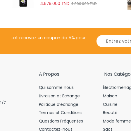
4.679.000
TND
4.899.000
TND
E
...et recevez un coupon de 5% pour
m
a
i
l
*
A Propos
Nos Catégo
Qui somme nous
Électroménag
Livraison et Echange
Maison
4/7
Politique d’échange
Cuisine
Termes et Conditions
Beauté
Questions Fréquentes
Mode femme
Contactez-nous
Sacs