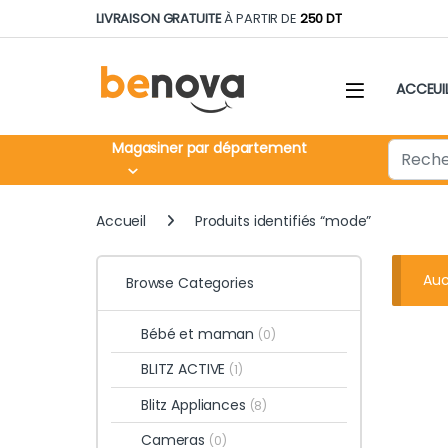
Skip to navigation
Skip to content
LIVRAISON GRATUITE
À PARTIR DE
250 DT
ACCEUI
Search fo
Magasiner par département
Accueil
Produits identifiés “mode”
Auc
Browse Categories
Bébé et maman
(0)
BLITZ ACTIVE
(1)
Blitz Appliances
(8)
Cameras
(0)