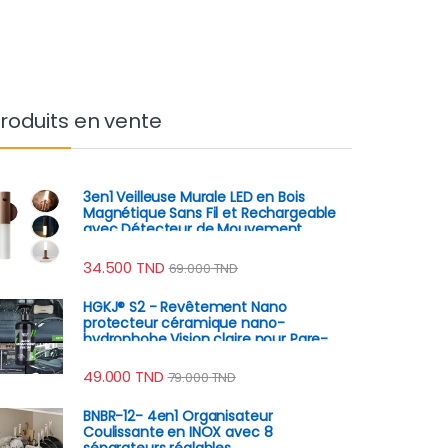
roduits en vente
3en1 Veilleuse Murale LED en Bois
Magnétique Sans Fil et Rechargeable
avec Détecteur de Mouvement
34.500
TND
69.000
TND
HGKJ® S2 - Revêtement Nano
protecteur céramique nano-
hydrophobe Vision claire pour Pare-
Brise anti-pluie
49.000
TND
79.000
TND
BNBR-12- 4en1 Organisateur
Coulissante en INOX avec 8
séparateurs réglables