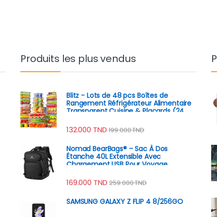
Produits les plus vendus
P
Blitz - Lots de 48 pcs Boîtes de
Rangement Réfrigérateur Alimentaire
Transparent Cuisine & Placards (24
Boîtes + 24 Couvercles)
132.000
TND
199.000
TND
Nomad BearBags® – Sac À Dos
Étanche 40L Extensible Avec
Chargement USB Pour Voyage
Professionnel
169.000
TND
259.000
TND
SAMSUNG GALAXY Z FLIP 4 8/256GO