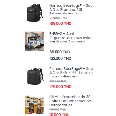
Nomad BearBags® – Sac
À Dos Étanche 40L
Extensible Avec
Chargement USB Pour
259.000
TND
Voyage Professionnel
169.000
TND
BNBR-2 - 4en1
Organisateur sous évier
coulissant 2 niveaux
robuste INOX cuisine
salle de bain (2 pcs)
69.000
TND
–
Plage de prix : 69.000 TN
132.000
TND
Pioneer BearBags® – Sac
À Dos 5-En-1 55L Unisexe
Pour Ordinateur
Portable, Haute Qualité
273.000
TND
Pour Voyage
179.000
TND
Blitz® - Ensemble de 30
Boîtes De Conservation
Hermétiques
Alimentaires Sans BPA
199.000
TND
Pour Un Rangement
111.000
TND