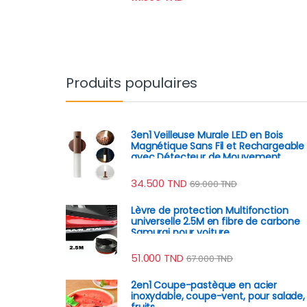
Idéal ( 15 Boites + 15
couvercles )
Produits populaires
3en1 Veilleuse Murale LED en Bois
Magnétique Sans Fil et Rechargeable
avec Détecteur de Mouvement
34.500
TND
69.000
TND
Lèvre de protection Multifonction
universelle 2.5M en fibre de carbone
Samurai pour voiture
51.000
TND
67.000
TND
2en1 Coupe-pastèque en acier
inoxydable, coupe-vent, pour salade,
fruits