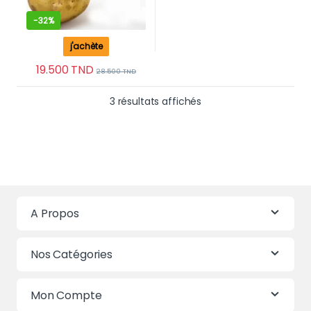
-
32%
j'achète
19.500
TND
28.500
TND
Trié du plus récent au 
3 résultats affichés
A Propos
Nos Catégories
Mon Compte