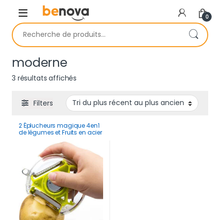
Skip to navigation
Skip to content
0
Recherche pour :
moderne
Trié du plus récent au plus ancien
3 résultats affichés
Filters
2 Éplucheurs magique 4en1
de légumes et Fruits en acier
inoxydable