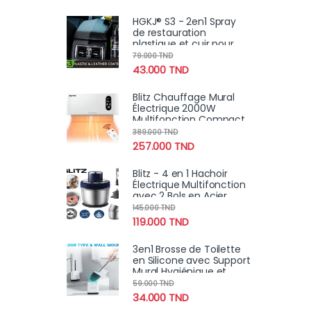
Smartphones et
Tablettes
HGKJ® S3 - 2en1 Spray
de restauration
plastique et cuir pour
tableau de bord intérieur
79.000
TND
exterieur de voiture
43.000
TND
Blitz Chauffage Mural
Électrique 2000W
Multifonction Compact
et Étanche pour Salle de
389.000
TND
Bain et Maison
257.000
TND
Blitz - 4 en 1 Hachoir
Électrique Multifonction
avec 2 Bols en Acier
Inoxydable et éplucheur
145.000
TND
ail
119.000
TND
3en1 Brosse de Toilette
en Silicone avec Support
Mural Hygiénique et
Moderne
59.000
TND
34.000
TND