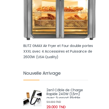
BLITZ GMAX Air Fryer et Four double portes
XXXL avec 4 Accessoires et Puissance de
2600W (USA Quality)
Nouvelle Arrivage
2en1 Câble de Charge
Rapide 240W (1,5m)
avec Support Pliable
Intégré – Cordon
59.000
TND
Robuste pour
29.000
TND