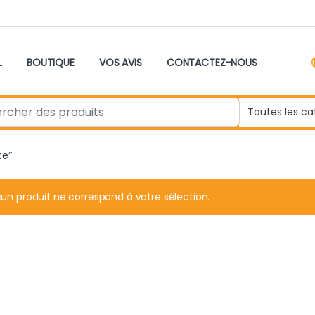
L
BOUTIQUE
VOS AVIS
CONTACTEZ-NOUS
r:
te”
un produit ne correspond à votre sélection.