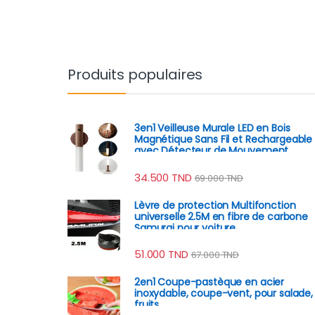
Produits populaires
3en1 Veilleuse Murale LED en Bois
Magnétique Sans Fil et Rechargeable
avec Détecteur de Mouvement
34.500
TND
69.000
TND
Lèvre de protection Multifonction
universelle 2.5M en fibre de carbone
Samurai pour voiture
51.000
TND
67.000
TND
2en1 Coupe-pastèque en acier
inoxydable, coupe-vent, pour salade,
fruits