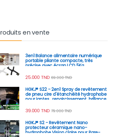
roduits en vente
3en1 Balance alimentaire numérique
portable pliante compacte, très
précise avec écran LCD 5Kg
25.000
TND
69.000
TND
HGKJ® S22 - 2en1 Spray de revêtement
de pneu cire d'étanchéité hydrophobe
pour jantes , renoircissement, brillance,
remplissage
39.000
TND
79.000
TND
HGKJ® S2 - Revêtement Nano
protecteur céramique nano-
hydrophobe Vision claire pour Pare-