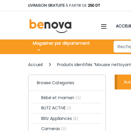
Skip to navigation
Skip to content
LIVRAISON GRATUITE
À PARTIR DE
250 DT
ACCEUI
Search fo
Magasiner par département
Accueil
Produits identifiés “Mousse nettoyan
Auc
Browse Categories
Bébé et maman
(0)
BLITZ ACTIVE
(1)
Blitz Appliances
(8)
Cameras
(0)