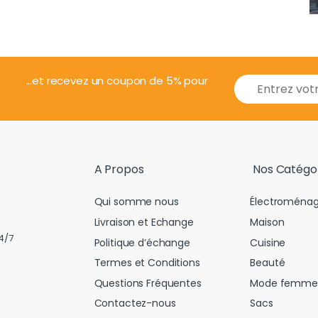
E
...et recevez un coupon de 5% pour
m
a
i
l
*
A Propos
Nos Catégo
Qui somme nous
Électroménag
Livraison et Echange
Maison
4/7
Politique d’échange
Cuisine
Termes et Conditions
Beauté
Questions Fréquentes
Mode femme
Contactez-nous
Sacs