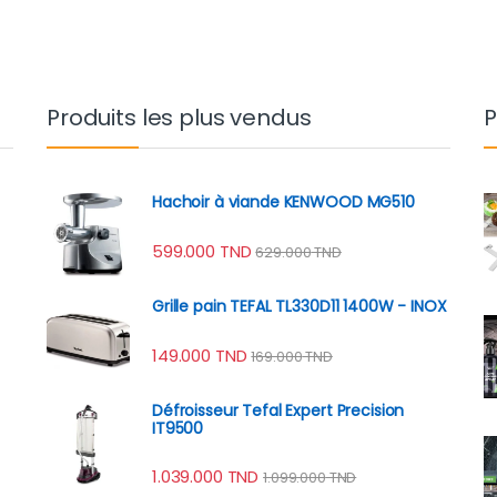
Produits les plus vendus
P
Hachoir à viande KENWOOD MG510
599.000
TND
629.000
TND
Grille pain TEFAL TL330D11 1400W - INOX
149.000
TND
169.000
TND
Défroisseur Tefal Expert Precision
IT9500
1.039.000
TND
1.099.000
TND