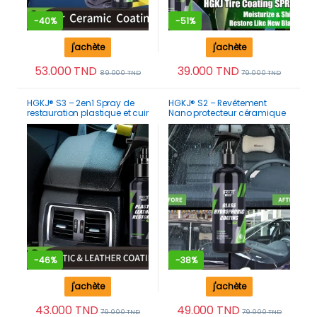
-
40%
-
51%
j'achète
j'achète
53.000
TND
39.000
TND
89.000
TND
79.000
TND
HGKJ® S3 – 2en1 Spray de
HGKJ® S2 – Revêtement
restauration plastique et cuir
Nano protecteur céramique
pour tableau de bord
nano-hydrophobe Vision
intérieur exterieur de voiture
claire pour Pare-Brise anti-
pluie
-
46%
-
38%
j'achète
j'achète
43.000
TND
49.000
TND
79.000
TND
79.000
TND