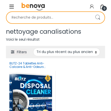
Skip to navigation
Skip to content
0
Recherche pour :
nettoyage canalisations
Voici le seul résultat
Filters
BLITZ-24 Tablettes Anti-
Calcaire & Anti-Odeurs ;
Lavabo et Douche | 1 2 Mois