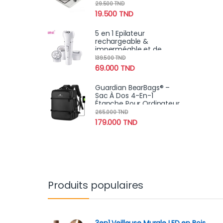
29.500
TND
19.500
TND
5 en 1 Epilateur
rechargeable &
imperméable et de
soins de la peau avec
139.500
TND
brosse nettoyante,
69.000
TND
masseur facial
Guardian BearBags® –
Sac À Dos 4-En-1
Étanche Pour Ordinateur
Portable Avec
265.000
TND
Chargement USB Pour
179.000
TND
Voyage
Produits populaires
3en1 Veilleuse Murale LED en Bois