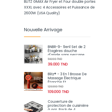
BLITZ GMAX Air Fryer et Four double portes
XXXL avec 4 Accessoires et Puissance de
2600W (USA Quality)
Nouvelle Arrivage
BNBR-9- 9en1 Set de 2
Étagères douche
d'angle sans perçage
INOX rangement salle
114.000
TND
de bain
39.000
TND
Blitz® - 3 En 1 Brosse De
Massage Électrique
Étanche Et
Rechargeable Pour
129.990
TND
Relaxation Et Croissance
109.000
TND
Des Cheveux
Couverture de
protection de cuisinière
à gaz, Pack de 4