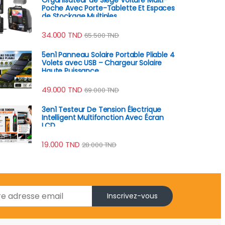
Poche Avec Porte-Tablette Et Espaces
de Stockage Multiples
34.000
TND
65.500
TND
5en1 Panneau Solaire Portable Pliable 4
Volets avec USB – Chargeur Solaire
Haute Puissance
49.000
TND
69.000
TND
3en1 Testeur De Tension Électrique
Intelligent Multifonction Avec Écran
LCD
19.000
TND
28.000
TND
Inscrivez-vous