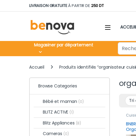
Skip to navigation
Skip to content
LIVRAISON GRATUITE
À PARTIR DE
250 DT
ACCEUI
Search fo
Magasiner par département
Accueil
Produits identifiés “organisateur cuis
orga
Browse Categories
Bébé et maman
(0)
BLITZ ACTIVE
(1)
Cuisi
rang
Blitz Appliances
produ
(8)
BNBR
Cons
Orga
Cameras
(0)
Coul