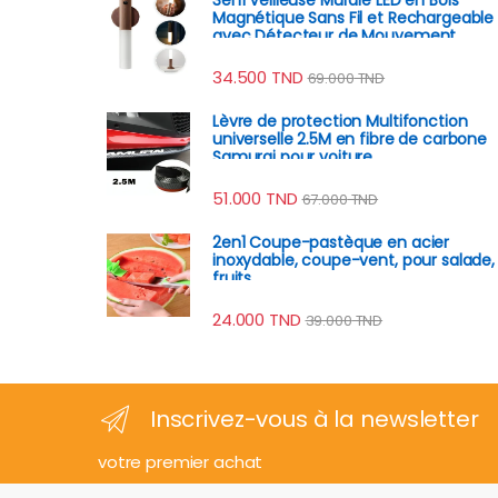
Magnétique Sans Fil et Rechargeable
avec Détecteur de Mouvement
34.500
TND
69.000
TND
Lèvre de protection Multifonction
universelle 2.5M en fibre de carbone
Samurai pour voiture
51.000
TND
67.000
TND
2en1 Coupe-pastèque en acier
inoxydable, coupe-vent, pour salade,
fruits
24.000
TND
39.000
TND
Inscrivez-vous à la newsletter
votre premier achat