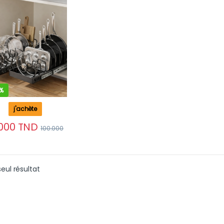
 8 séparateurs
ables
%
j'achète
000
TND
100.000
Ce produit a plusieurs variations. Les options peuvent être
seul résultat