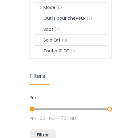
Mode
(0)
Outils pour cheveux
(2)
Sacs
(7)
Sale Off
(0)
Tout à 10 DT
(1)
Filters
Prix
Prix :
60 TND
—
70 TND
Prix min
Prix max
Filtrer