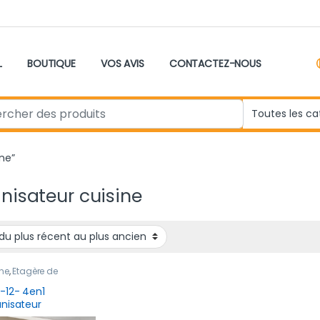
L
BOUTIQUE
VOS AVIS
CONTACTEZ-NOUS
r:
ine”
nisateur cuisine
ne
,
Étagère de
ement
,
Nouveau
it
,
Rangement &
-12- 4en1
ervation
nisateur
issante en INOX