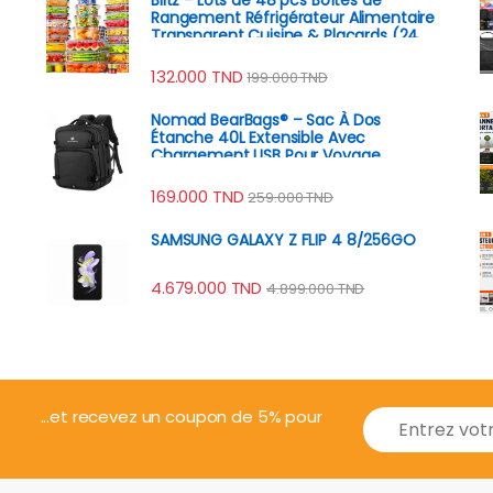
Rangement Réfrigérateur Alimentaire
Transparent Cuisine & Placards (24
Boîtes + 24 Couvercles)
132.000
TND
199.000
TND
Nomad BearBags® – Sac À Dos
Étanche 40L Extensible Avec
Chargement USB Pour Voyage
Professionnel
169.000
TND
259.000
TND
SAMSUNG GALAXY Z FLIP 4 8/256GO
4.679.000
TND
4.899.000
TND
E
...et recevez un coupon de 5% pour
m
a
i