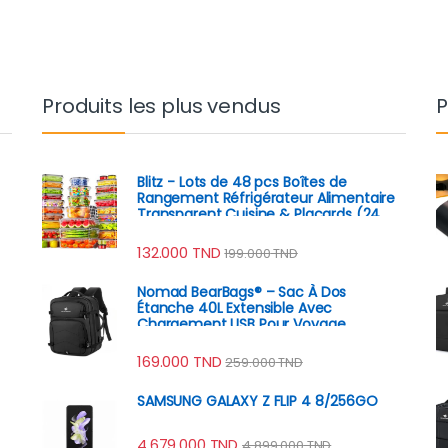
Produits les plus vendus
P
Blitz - Lots de 48 pcs Boîtes de
Rangement Réfrigérateur Alimentaire
Transparent Cuisine & Placards (24
Boîtes + 24 Couvercles)
132.000
TND
199.000
TND
Nomad BearBags® – Sac À Dos
Étanche 40L Extensible Avec
Chargement USB Pour Voyage
Professionnel
169.000
TND
259.000
TND
SAMSUNG GALAXY Z FLIP 4 8/256GO
4.679.000
TND
4.899.000
TND