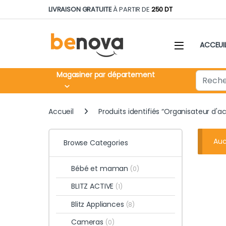
Skip to navigation
Skip to content
LIVRAISON GRATUITE
À PARTIR DE
250 DT
ACCEUI
Search fo
Magasiner par département
Accueil
Produits identifiés “Organisateur d'a
Auc
Browse Categories
Bébé et maman
(0)
BLITZ ACTIVE
(1)
Blitz Appliances
(8)
Cameras
(0)