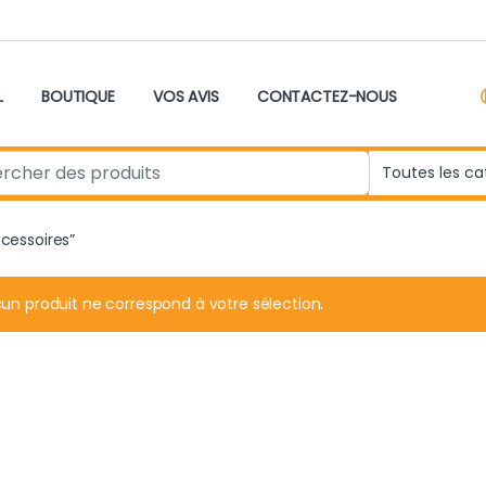
L
BOUTIQUE
VOS AVIS
CONTACTEZ-NOUS
r:
ccessoires”
un produit ne correspond à votre sélection.