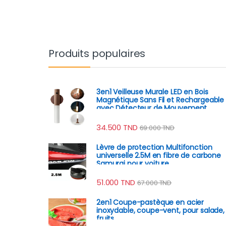
Produits populaires
3en1 Veilleuse Murale LED en Bois
Magnétique Sans Fil et Rechargeable
avec Détecteur de Mouvement
34.500
TND
69.000
TND
Lèvre de protection Multifonction
universelle 2.5M en fibre de carbone
Samurai pour voiture
51.000
TND
67.000
TND
2en1 Coupe-pastèque en acier
inoxydable, coupe-vent, pour salade,
fruits