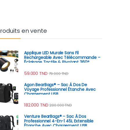
roduits en vente
Applique LED Murale Sans Fil
Rechargeable Avec Télécommande –
Éclairage Tactile & Pivotant 360°
59.000
TND
79.000
TND
Agon BearBags® – Sac À Dos De
Voyage Professionnel Étanche Avec
Chargement USB
182.000
TND
280.000
TND
Venture BearBags® – Sac À Dos
Professionnel 4-En-1 45L Extensible
Étanche Avec Chargement USB