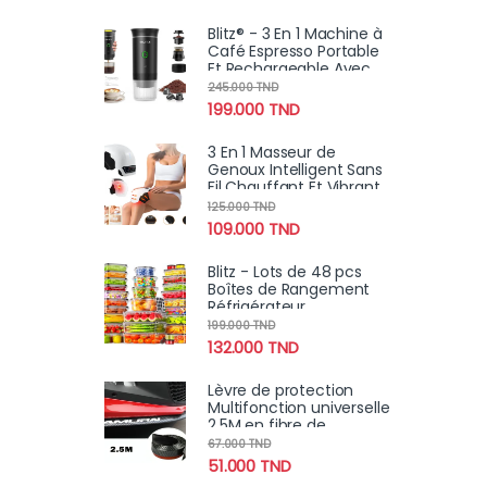
Blitz® - 3 En 1 Machine à
Café Espresso Portable
Et Rechargeable Avec
Chauffage Intégré
245.000
TND
199.000
TND
3 En 1 Masseur de
Genoux Intelligent Sans
Fil Chauffant Et Vibrant
pour Douleurs
125.000
TND
Articulaires Avec 9
109.000
TND
Modes De Massage
Blitz - Lots de 48 pcs
Boîtes de Rangement
Réfrigérateur
Alimentaire Transparent
199.000
TND
Cuisine & Placards (24
132.000
TND
Boîtes + 24 Couvercles)
Lèvre de protection
Multifonction universelle
2.5M en fibre de
carbone Samurai pour
67.000
TND
voiture
51.000
TND