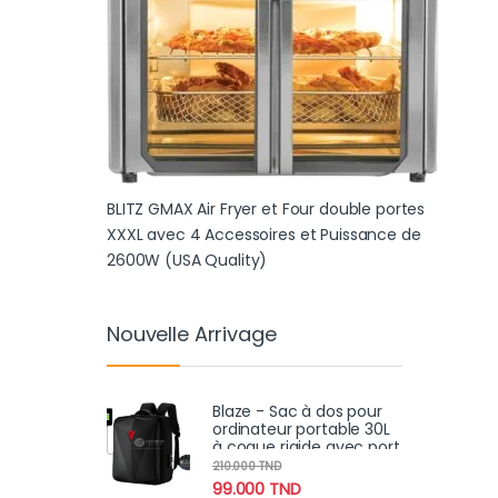
BLITZ GMAX Air Fryer et Four double portes
XXXL avec 4 Accessoires et Puissance de
2600W (USA Quality)
Nouvelle Arrivage
Blaze - Sac à dos pour
ordinateur portable 30L
à coque rigide avec port
USB pour, l'école,voyage
210.000
TND
antivol
99.000
TND