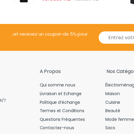
E
...et recevez un coupon de 5% pour
m
a
i
l
*
A Propos
Nos Catégo
Qui somme nous
Électroménag
Livraison et Echange
Maison
4/7
Politique d’échange
Cuisine
Termes et Conditions
Beauté
Questions Fréquentes
Mode femme
Contactez-nous
Sacs