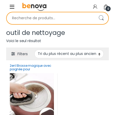
Skip to navigation
Skip to content
0
Recherche pour :
outil de nettoyage
Voici le seul résultat
Filters
2en1 Brosse magique avec
poignée pour
décontamination et
nettoyage Super forte (2pcs)