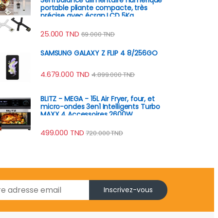
portable pliante compacte, très
précise avec écran LCD 5Kg
25.000
TND
69.000
TND
SAMSUNG GALAXY Z FLIP 4 8/256GO
4.679.000
TND
4.899.000
TND
BLITZ - MEGA - 15L Air Fryer, four, et
micro-ondes 3en1 Intelligents Turbo
MAXX 4 Accessoires 2600W
499.000
TND
720.000
TND
Inscrivez-vous