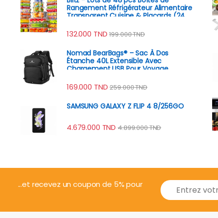
Rangement Réfrigérateur Alimentaire
Transparent Cuisine & Placards (24
Boîtes + 24 Couvercles)
132.000
TND
199.000
TND
Nomad BearBags® – Sac À Dos
Étanche 40L Extensible Avec
Chargement USB Pour Voyage
Professionnel
169.000
TND
259.000
TND
SAMSUNG GALAXY Z FLIP 4 8/256GO
4.679.000
TND
4.899.000
TND
E
...et recevez un coupon de 5% pour
m
a
i