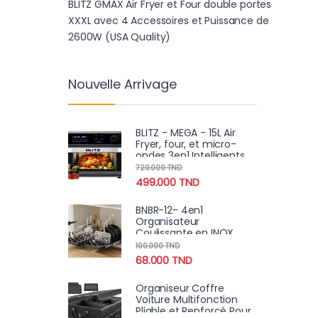
BLITZ GMAX Air Fryer et Four double portes
XXXL avec 4 Accessoires et Puissance de
2600W (USA Quality)
Nouvelle Arrivage
BLITZ - MEGA - 15L Air
Fryer, four, et micro-
ondes 3en1 Intelligents
Turbo MAXX 4
720.000
TND
Accessoires 2600W
499.000
TND
BNBR-12- 4en1
Organisateur
Coulissante en INOX
avec 8 séparateurs
100.000
TND
réglables
68.000
TND
Organiseur Coffre
Voiture Multifonction
Pliable et Renforcé Pour