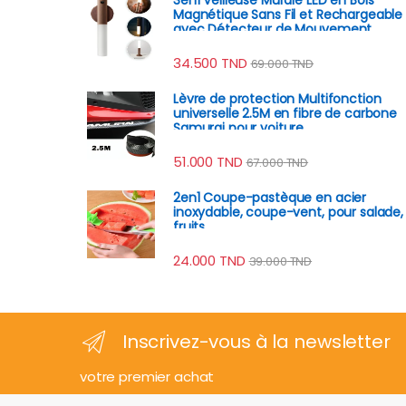
Magnétique Sans Fil et Rechargeable
avec Détecteur de Mouvement
34.500
TND
69.000
TND
Lèvre de protection Multifonction
universelle 2.5M en fibre de carbone
Samurai pour voiture
51.000
TND
67.000
TND
2en1 Coupe-pastèque en acier
inoxydable, coupe-vent, pour salade,
fruits
24.000
TND
39.000
TND
Inscrivez-vous à la newsletter
votre premier achat