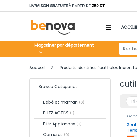
Skip to navigation
Skip to content
LIVRAISON GRATUITE
À PARTIR DE
250 DT
ACCEUI
Search fo
Magasiner par département
Accueil
Produits identifiés “outil electricien tu
outil
Browse Categories
Bébé et maman
(0)
BLITZ ACTIVE
(1)
Gadge
jours
Blitz Appliances
(8)
3en1
Tens
Cameras
(0)
Intel