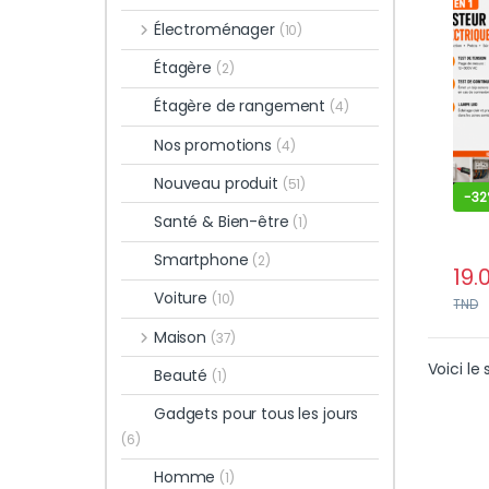
Avec
Électroménager
(10)
Étagère
(2)
Étagère de rangement
(4)
Nos promotions
(4)
Nouveau produit
(51)
-
32
Santé & Bien-être
(1)
Smartphone
(2)
19.
Voiture
(10)
TND
Maison
(37)
Voici le 
Beauté
(1)
Gadgets pour tous les jours
(6)
Homme
(1)