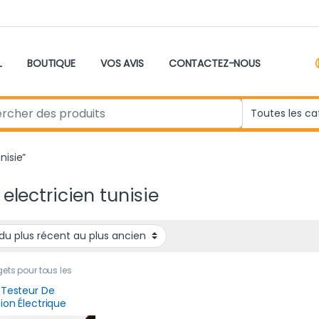
L
BOUTIQUE
VOS AVIS
CONTACTEZ-NOUS
r:
nisie”
 electricien tunisie
ts pour tous les
,
Nouveau produit
 Testeur De
ion Électrique
ligent Multifonction