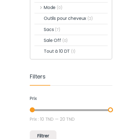
Mode
(0)
Outils pour cheveux
(2)
Sacs
(7)
Sale Off
(0)
Tout à 10 DT
(1)
Filters
Prix
Prix :
10 TND
—
20 TND
Prix min
Prix max
Filtrer