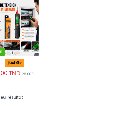
 Écran LCD
%
j'achète
000
TND
28.000
seul résultat