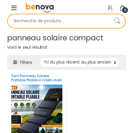
Skip to navigation
Skip to content
0
Recherche pour :
panneau solaire compact
Voici le seul résultat
Filters
5en1 Panneau Solaire
Portable Pliable 4 Volets avec
USB – Chargeur Solaire
Haute Puissance