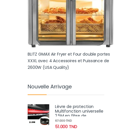
BLITZ GMAX Air Fryer et Four double portes
XXXL avec 4 Accessoires et Puissance de
2600W (USA Quality)
Nouvelle Arrivage
Lèvre de protection
Multifonction universelle
2.5M en fibre de
carbone Samurai pour
67.000
TND
voiture
51.000
TND