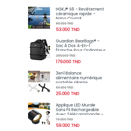
HGKJ® S6 - Revêtement
céramique rapide -
Nano Crystal
Hydrophobe
89.000
TND
imperméable pour
53.000
TND
voiture contre la rouille,
rayures
Guardian BearBags® –
Sac À Dos 4-En-1
Étanche Pour Ordinateur
Portable Avec
265.000
TND
Chargement USB Pour
179.000
TND
Voyage
3en1 Balance
alimentaire numérique
portable pliante
compacte, très précise
69.000
TND
avec écran LCD 5Kg
25.000
TND
Applique LED Murale
Sans Fil Rechargeable
Avec Télécommande –
Éclairage Tactile &
79.000
TND
Pivotant 360°
59.000
TND