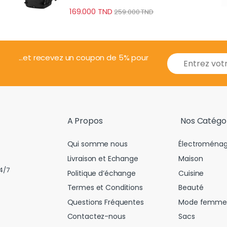
Professionnel
169.000
TND
259.000
TND
E
...et recevez un coupon de 5% pour
m
a
i
l
*
A Propos
Nos Catégo
Qui somme nous
Électroménag
Livraison et Echange
Maison
4/7
Politique d’échange
Cuisine
Termes et Conditions
Beauté
Questions Fréquentes
Mode femme
Contactez-nous
Sacs