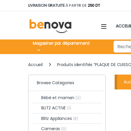
Skip to navigation
Skip to content
LIVRAISON GRATUITE
À PARTIR DE
250 DT
ACCEUI
Search fo
Magasiner par département
Accueil
Produits identifiés “PLAQUE DE CUISS
Auc
Browse Categories
Bébé et maman
(0)
BLITZ ACTIVE
(1)
Blitz Appliances
(8)
Cameras
(0)