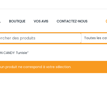
L
BOUTIQUE
VOS AVIS
CONTACTEZ-NOUS
r:
ON CANDY Tunisie”
un produit ne correspond à votre sélection.