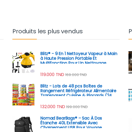
Produits les plus vendus
P
Blitz® - 9 En 1 Nettoyeur Vapeur à Main
à Haute Pression Portable Et
Multifonction Pour Un Nettoyage
Écologique
119.000
TND
169.000
TND
Blitz - Lots de 48 pcs Boîtes de
Rangement Réfrigérateur Alimentaire
Transparent Cuisine & Placards (24
Boîtes + 24 Couvercles)
132.000
TND
199.000
TND
Nomad BearBags® – Sac À Dos
Étanche 40L Extensible Avec
Chargement USB Pour Voyage