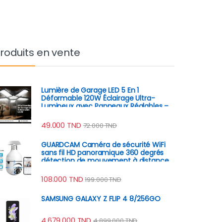
roduits en vente
Lumière de Garage LED 5 En 1
Déformable 120W Éclairage Ultra-
Lumineux avec Panneaux Réglables –
E27 6500K
49.000
TND
72.000
TND
GUARDCAM Caméra de sécurité WiFi
sans fil HD panoramique 360 degrés
détection de mouvement à distance
108.000
TND
199.000
TND
SAMSUNG GALAXY Z FLIP 4 8/256GO
4.679.000
TND
4.899.000
TND