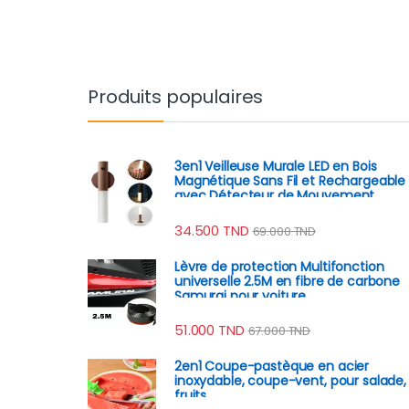
Produits populaires
3en1 Veilleuse Murale LED en Bois
Magnétique Sans Fil et Rechargeable
avec Détecteur de Mouvement
34.500
TND
69.000
TND
Lèvre de protection Multifonction
universelle 2.5M en fibre de carbone
Samurai pour voiture
51.000
TND
67.000
TND
2en1 Coupe-pastèque en acier
inoxydable, coupe-vent, pour salade,
fruits