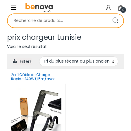
Skip to navigation
Skip to content
0
Recherche pour :
prix chargeur tunisie
Voici le seul résultat
Filters
2en1 Câble de Charge
Rapide 240W (1,5m) avec
Support Pliable Intégré –
Cordon Robuste pour
Smartphones et Tablettes