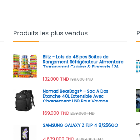
Produits les plus vendus
P
Blitz - Lots de 48 pcs Boîtes de
Rangement Réfrigérateur Alimentaire
Transparent Cuisine & Placards (24
Boîtes + 24 Couvercles)
132.000
TND
199.000
TND
Nomad BearBags® – Sac À Dos
Étanche 40L Extensible Avec
Chargement USB Pour Voyage
Professionnel
169.000
TND
259.000
TND
SAMSUNG GALAXY Z FLIP 4 8/256GO
4.679.000
TND
4.899.000
TND