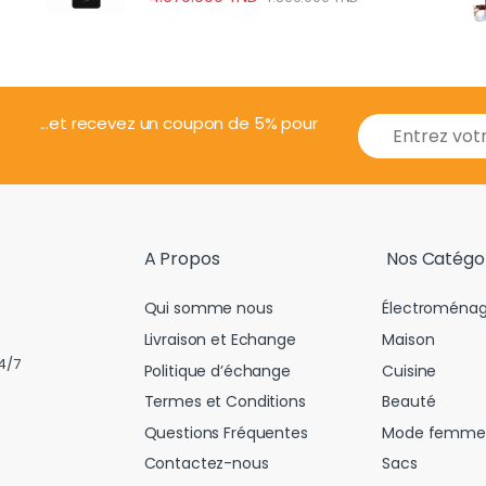
E
...et recevez un coupon de 5% pour
m
a
i
l
*
A Propos
Nos Catégo
Qui somme nous
Électroménag
Livraison et Echange
Maison
4/7
Politique d’échange
Cuisine
Termes et Conditions
Beauté
Questions Fréquentes
Mode femme
Contactez-nous
Sacs