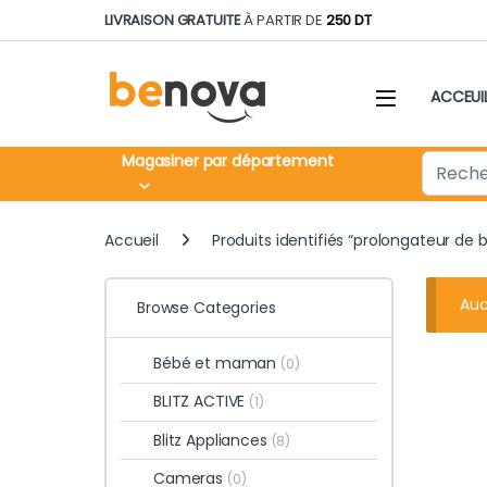
Skip to navigation
Skip to content
LIVRAISON GRATUITE
À PARTIR DE
250 DT
ACCEUI
Search fo
Magasiner par département
Accueil
Produits identifiés “prolongateur de b
Auc
Browse Categories
Bébé et maman
(0)
BLITZ ACTIVE
(1)
Blitz Appliances
(8)
Cameras
(0)