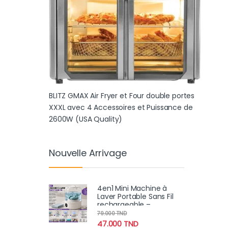
BLITZ GMAX Air Fryer et Four double portes
XXXL avec 4 Accessoires et Puissance de
2600W (USA Quality)
Nouvelle Arrivage
4en1 Mini Machine à
Laver Portable Sans Fil
rechargeable –
Compacte et
79.000
TND
Performante
47.000
TND