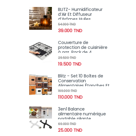
BLITZ- Humidificateur
d’Air Et Diffuseur
d’Arômes Huiles
Essentielles 500 ml
54.000
TND
Rechargeable &
39.000
TND
Portable
Couverture de
protection de cuisinière
à gaz, Pack de 4
29.500
TND
19.500
TND
Blitz - Set 10 Boîtes de
Conservation
Alimentaires Étanches Et
Sans BPA Pour Cuisine &
169.000
TND
Placards
110.000
TND
3en1 Balance
alimentaire numérique
portable pliante
compacte, très précise
69.000
TND
avec écran LCD 5Kg
25.000
TND