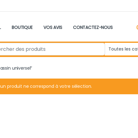
L
BOUTIQUE
VOS AVIS
CONTACTEZ-NOUS
r:
assin universel”
un produit ne correspond à votre sélection.