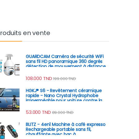
roduits en vente
GUARDCAM Caméra de sécurité WiFi
sans fil HD panoramique 360 degrés
détection de mouvement à distance
108.000
TND
199.000
TND
HGKJ® S6 - Revêtement céramique
rapide - Nano Crystal Hydrophobe
imperméable pour voiture contre la
rouille, rayures
53.000
TND
89.000
TND
BLITZ - 4en1 Machine à café expresso
Rechargeable portable sans fil,
chauffante avec bac à