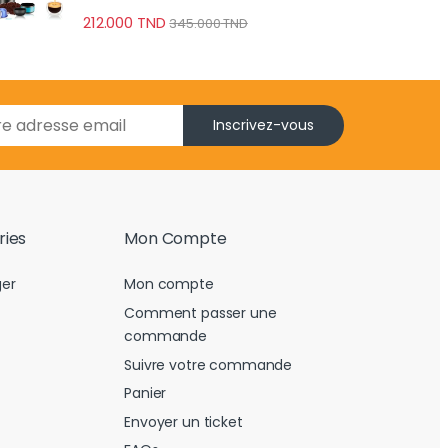
poudre/capsule brassage
automatique, batterie 8h
212.000
TND
345.000
TND
Inscrivez-vous
ries
Mon Compte
er
Mon compte
Comment passer une
commande
Suivre votre commande
Panier
Envoyer un ticket