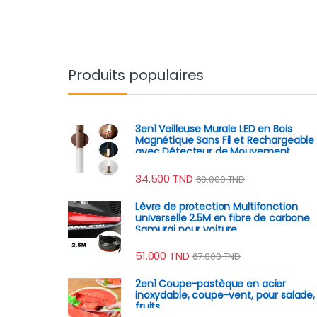
Produits populaires
3en1 Veilleuse Murale LED en Bois
Magnétique Sans Fil et Rechargeable
avec Détecteur de Mouvement
34.500
TND
69.000
TND
Lèvre de protection Multifonction
universelle 2.5M en fibre de carbone
Samurai pour voiture
51.000
TND
67.000
TND
2en1 Coupe-pastèque en acier
inoxydable, coupe-vent, pour salade,
fruits